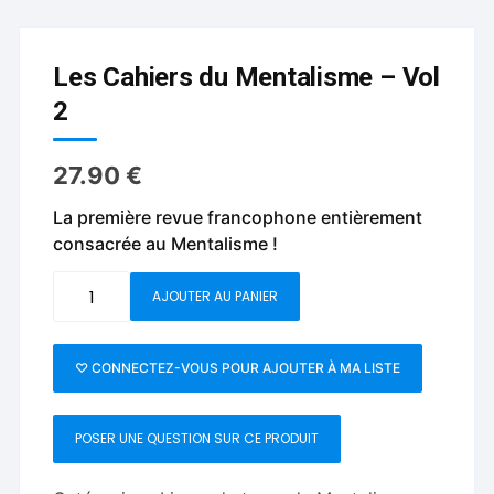
Les Cahiers du Mentalisme – Vol
2
27.90
€
La première revue francophone entièrement
consacrée au Mentalisme !
quantité
AJOUTER AU PANIER
de
Les
Cahiers
♡ CONNECTEZ-VOUS POUR AJOUTER À MA LISTE
du
Mentalisme
POSER UNE QUESTION SUR CE PRODUIT
-
Vol