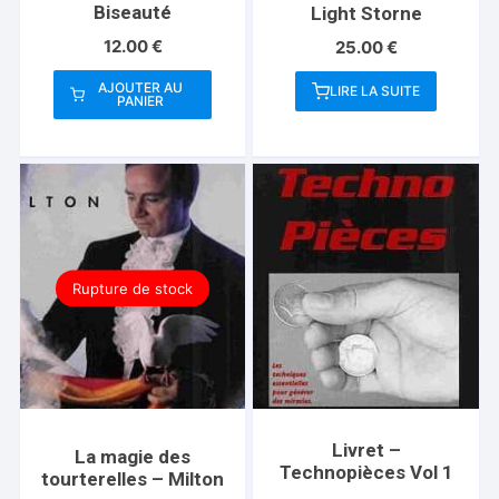
Biseauté
Light Storne
12.00
€
25.00
€
AJOUTER AU
LIRE LA SUITE
PANIER
Rupture de stock
Livret –
La magie des
Technopièces Vol 1
tourterelles – Milton