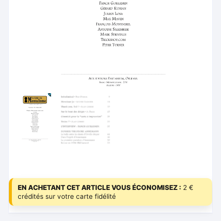
EN ACHETANT CET ARTICLE VOUS ÉCONOMISEZ :
2 €
crédités sur votre carte fidélité