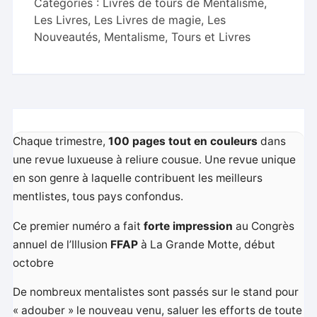
2
Catégories :
Livres de tours de Mentalisme
,
Les Livres
,
Les Livres de magie
,
Les
Nouveautés
,
Mentalisme, Tours et Livres
Chaque trimestre,
100 pages tout en couleurs
dans
une revue luxueuse à reliure cousue. Une revue unique
en son genre à laquelle contribuent les meilleurs
mentlistes, tous pays confondus.
Ce premier numéro a fait
forte impression
au Congrès
annuel de l’Illusion
FFAP
à La Grande Motte, début
octobre
De nombreux mentalistes sont passés sur le stand pour
« adouber » le nouveau venu, saluer les efforts de toute