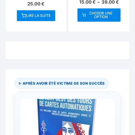
Plage
15.00
€
–
39.00
€
25.00
€
de
prix :
CHOISIR UNE
LIRE LA SUITE
OPTION
15.00 €
Ce
à
produit
39.00 
a
plusieurs
variations.
Les
options
peuvent
être
✨ APRÈS AVOIR ÉTÉ VICTIME DE SON SUCCÈS
choisies
sur
la
page
du
produit