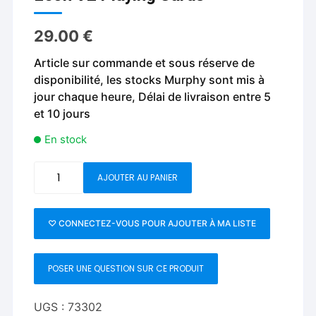
29.00
€
Article sur commande et sous réserve de
disponibilité, les stocks Murphy sont mis à
jour chaque heure, Délai de livraison entre 5
et 10 jours
En stock
quantité
AJOUTER AU PANIER
de
Leon
V2
♡ CONNECTEZ-VOUS POUR AJOUTER À MA LISTE
Playing
Cards
POSER UNE QUESTION SUR CE PRODUIT
UGS :
73302