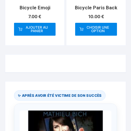
Bicycle Emoji
Bicycle Paris Back
7.00
€
10.00
€
AJOUTER AU
CHOISIR UNE
PANIER
OPTION
Ce
produit
a
plusieurs
variations.
Les
options
peuvent
être
✨ APRÈS AVOIR ÉTÉ VICTIME DE SON SUCCÈS
choisies
sur
la
page
du