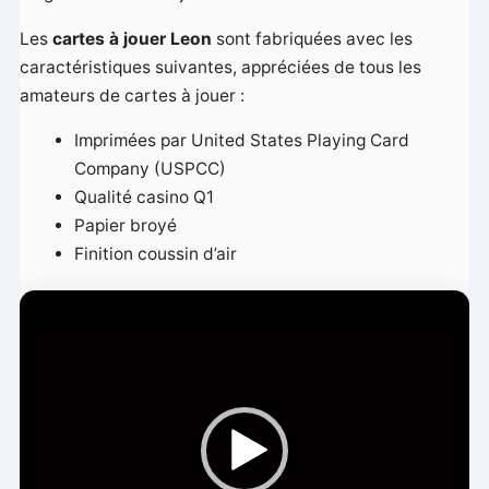
Les
cartes à jouer Leon
sont fabriquées avec les
caractéristiques suivantes, appréciées de tous les
amateurs de cartes à jouer :
Imprimées par United States Playing Card
Company (USPCC)
Qualité casino Q1
Papier broyé
Finition coussin d’air
L
e
c
t
e
u
r