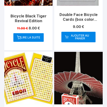
Double Face Bicycle
Bicycle Black Tiger
Cards (box color
Revival Edition
varies)
9.00
€
Le
Le
8.00
€
11.00
€
prix
prix
AJOUTER AU
initial
actuel
LIRE LA SUITE
PANIER
était :
est :
11.00 €.
8.00 €.