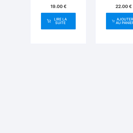
Monsters Playing
Unique
19.00
€
22.00
€
Cards
LIRE LA
AJOUTE
SUITE
AU PANIE