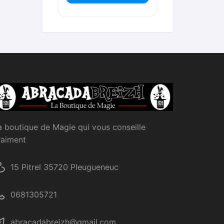
a boutique de Magie qui vous conseille
raiment
15 Pitrel 35720 Pleugueneuc
0681305721
abracadabreizh@gmail.com