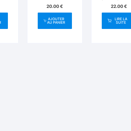
Cards
20.00
€
22.00
€
R
AJOUTER
LIRE LA
R
AU PANIER
SUITE