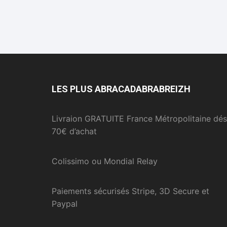
LES PLUS ABRACADABRABREIZH
Livraion GRATUITE France Métropolitaine dés
70€ d’achat
Colissimo ou Mondial Relay
Paiements sécurisés Stripe, 3D Secure et
Paypal