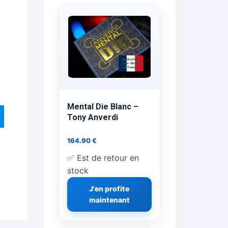
ts Flash Feu
ns, FP, Foulards …
rges
nts
Mental Die Blanc –
Tony Anverdi
164.90
€
cène
✅ Est de retour en
stock
J'en profite
maintenant