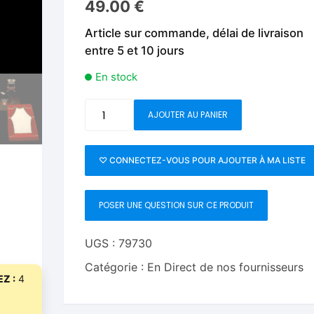
49.00
€
Fleurs C.Up
Cordes
Livres de tours de Pièces
Les Produi
Article sur commande, délai de livraison
Foulards C.Up
Feu
entre 5 et 10 jours
Livres sur la Magie
Neige, ruba
impromptue
Liquides C.Up
Foulards
En stock
Les Recha
Livres en Anglais
Magie Numérique
Grandes illusions
quantité
AJOUTER AU PANIER
de
Mentalisme close up
La Magie pour les Enfa
L.U.Z.
by
♡ CONNECTEZ-VOUS POUR AJOUTER À MA LISTE
Pièces-Billets
Liquides
Axl
Torres
Mentalisme salon et s
POSER UNE QUESTION SUR CE PRODUIT
and
Playtime
Pièces-Billets
Magic
UGS :
79730
Catégorie :
En Direct de nos fournisseurs
Z :
4