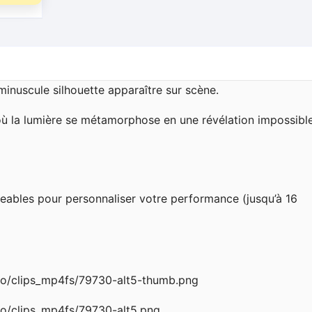
 minuscule silhouette apparaître sur scène.
 où la lumière se métamorphose en une révélation impossible
eables pour personnaliser votre performance (jusqu’à 16
o/clips_mp4fs/79730-alt5-thumb.png
o/clips_mp4fs/79730-alt5.png