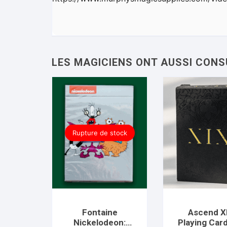
Rupture de stock
Fontaine
Ascend X
Nickelodeon:
Playing Car