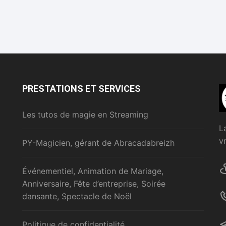
PRESTATIONS ET SERVICES
Les tutos de magie en Streaming
L
v
PY-Magicien, gérant de Abracadabreizh
Événementiel, Animation de Mariage,
Anniversaire, Fête d’entreprise, Soirée
dansante, Spectacle de Noël
Politique de confidentialité