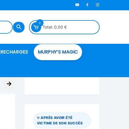
0
Total:
0.00
€
RECHARGES
MURPHY’S MAGIC
es en mousse
→
ués
 spéciales
✨ APRÈS AVOIR ÉTÉ
VICTIME DE SON SUCCÈS
ire et cordes