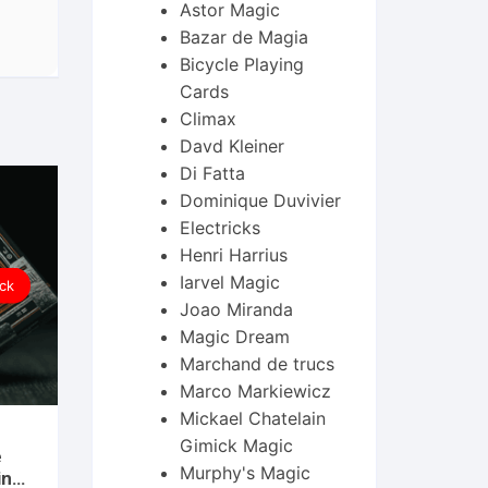
Astor Magic
Bazar de Magia
Bicycle Playing
Cards
Climax
Davd Kleiner
Di Fatta
Dominique Duvivier
Electricks
Henri Harrius
Iarvel Magic
ck
Joao Miranda
Magic Dream
Marchand de trucs
Marco Markiewicz
Mickael Chatelain
Gimick Magic
e
Murphy's Magic
ing