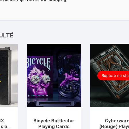
Rupture de sto
IX
Bicycle Battlestar
Cyberwar
ds by
Playing Cards
(Rouge) Play