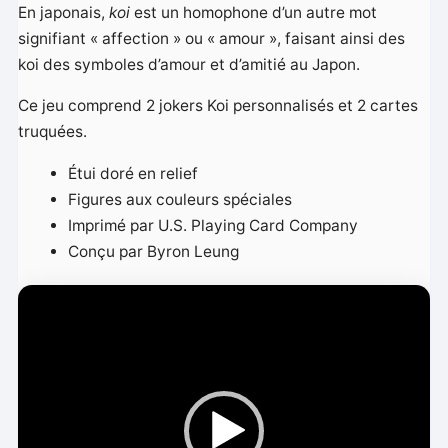
En japonais,
koi
est un homophone d’un autre mot
signifiant « affection » ou « amour », faisant ainsi des
koi des symboles d’amour et d’amitié au Japon.
Ce jeu comprend 2 jokers Koi personnalisés et 2 cartes
truquées.
Étui doré en relief
Figures aux couleurs spéciales
Imprimé par U.S. Playing Card Company
Conçu par Byron Leung
L
e
c
t
e
u