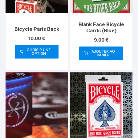
Blank Face Bicycle
Bicycle Paris Back
Cards (Blue)
10.00
€
9.00
€
CHOISIR UNE
AJOUTER AU
OPTION
PANIER
Ce
produit
a
plusieurs
variations.
Les
options
peuvent
être
choisies
sur