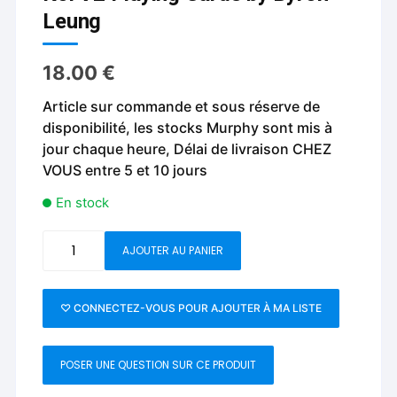
Leung
18.00
€
Article sur commande et sous réserve de
disponibilité, les stocks Murphy sont mis à
jour chaque heure, Délai de livraison CHEZ
VOUS entre 5 et 10 jours
En stock
quantité
AJOUTER AU PANIER
de
Koi
V2
♡ CONNECTEZ-VOUS POUR AJOUTER À MA LISTE
Playing
Cards
POSER UNE QUESTION SUR CE PRODUIT
by
Byron