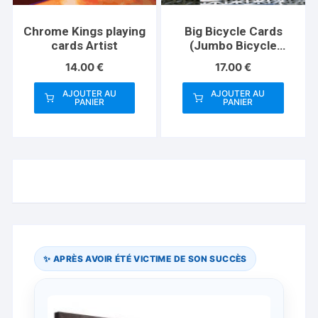
la
page
Chrome Kings playing
Big Bicycle Cards
du
cards Artist
(Jumbo Bicycle
produit
Cards, Red)
14.00
€
17.00
€
AJOUTER AU
AJOUTER AU
PANIER
PANIER
✨ APRÈS AVOIR ÉTÉ VICTIME DE SON SUCCÈS