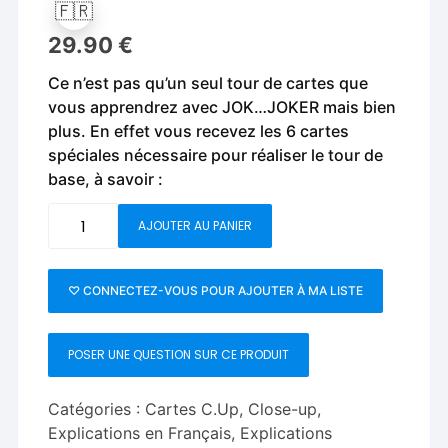
🇫🇷
29.90
€
Ce n’est pas qu’un seul tour de cartes que
vous apprendrez avec JOK…JOKER mais bien
plus. En effet vous recevez les 6 cartes
spéciales nécessaire pour réaliser le tour de
base, à savoir :
quantité
AJOUTER AU PANIER
de
Jok...Jokers
-
♡ CONNECTEZ-VOUS POUR AJOUTER À MA LISTE
Damien
Vappereau
POSER UNE QUESTION SUR CE PRODUIT
Catégories :
Cartes C.Up
,
Close-up
,
Explications en Français
,
Explications