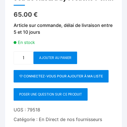
65.00
€
Article sur commande, délai de livraison entre
5 et 10 jours
En stock
quantité
AJOUTER AU PANIER
de
Jeu
de
♡ CONNECTEZ-VOUS POUR AJOUTER À MA LISTE
Hasard
by
POSER UNE QUESTION SUR CE PRODUIT
Frederic
Perrin
UGS :
79518
Catégorie :
En Direct de nos fournisseurs