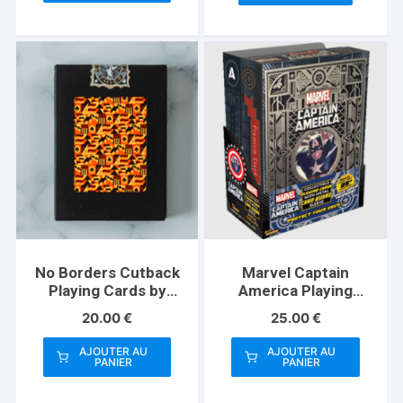
No Borders Cutback
Marvel Captain
Playing Cards by
America Playing
Joker and the Thief
Cards (Plus Card
20.00
€
25.00
€
Guard)
AJOUTER AU
AJOUTER AU
PANIER
PANIER