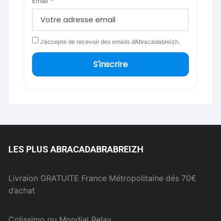
Email *
J’accepte de recevoir des emails d’Abracadabreizh.
S'inscrire
LES PLUS ABRACADABRABREIZH
Livraion GRATUITE France Métropolitaine dés 70€
d’achat
Colissimo ou Mondial Relay