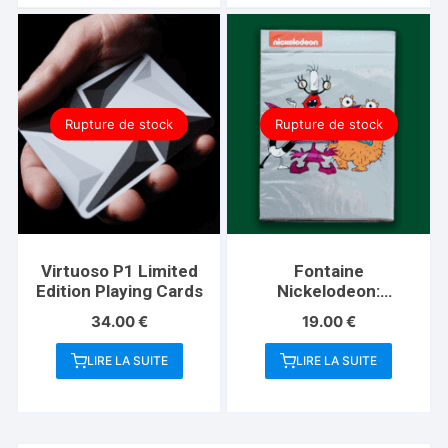
Rupture de stock
Rupture de stock
Virtuoso P1 Limited
Fontaine
Edition Playing Cards
Nickelodeon:
Monsters Playing
34.00
€
19.00
€
Cards
LIRE LA SUITE
LIRE LA SUITE