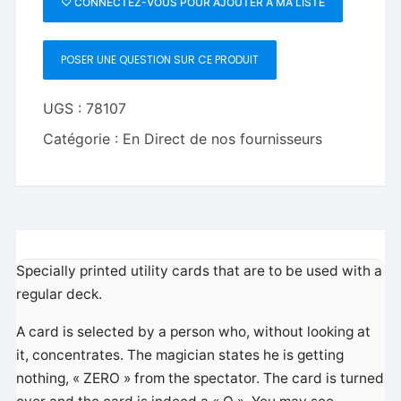
♡ CONNECTEZ-VOUS POUR AJOUTER À MA LISTE
by
Caj
POSER UNE QUESTION SUR CE PRODUIT
Magic
UGS :
78107
Catégorie :
En Direct de nos fournisseurs
Specially printed utility cards that are to be used with a
regular deck.
A card is selected by a person who, without looking at
it, concentrates. The magician states he is getting
nothing, « ZERO » from the spectator. The card is turned