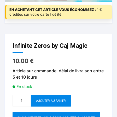
EN ACHETANT CET ARTICLE VOUS ÉCONOMISEZ :
1 €
crédités sur votre carte fidélité
Infinite Zeros by Caj Magic
10.00
€
Article sur commande, délai de livraison entre
5 et 10 jours
En stock
quantité
AJOUTER AU PANIER
de
Infinite
Zeros