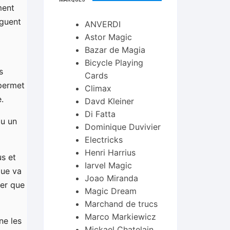
ment
nguent
ANVERDI
Astor Magic
Bazar de Magia
Bicycle Playing
s
Cards
 permet
Climax
.
Davd Kleiner
Di Fatta
çu un
Dominique Duvivier
Electricks
Henri Harrius
s et
Iarvel Magic
que va
Joao Miranda
rer que
Magic Dream
Marchand de trucs
Marco Markiewicz
ne les
Mickael Chatelain