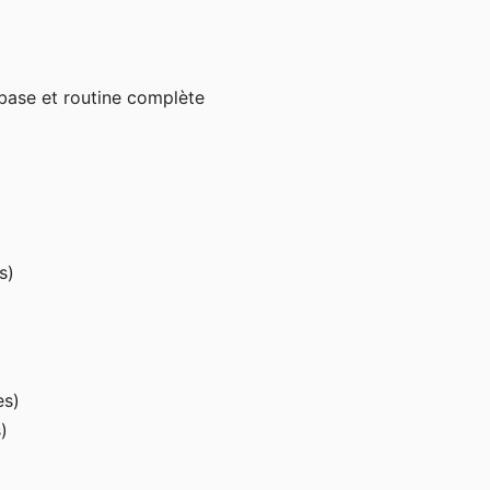
 base et routine complète
s)
es)
)