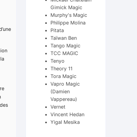
Gimick Magic
Murphy's Magic
Philippe Molina
d’une
Pitata
Taïwan Ben
Tango Magic
tion
TCC MAGIC
la
Tenyo
Theory 11
Tora Magic
Vapro Magic
re
(Damien
n
Vappereau)
 des
Vernet
Vincent Hedan
Yigal Mesika