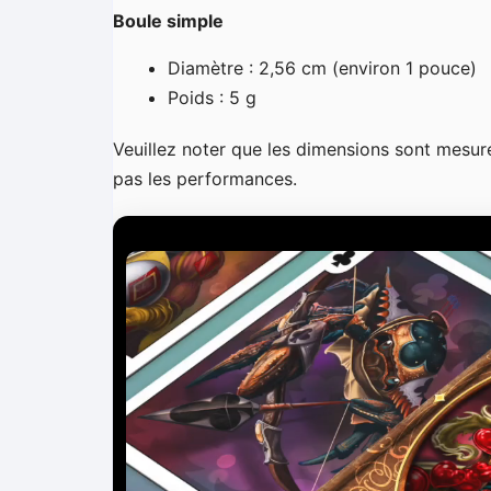
Boule simple
Diamètre : 2,56 cm (environ 1 pouce)
Poids : 5 g
Veuillez noter que les dimensions sont mesurée
pas les performances.
L
e
c
t
e
u
r
v
i