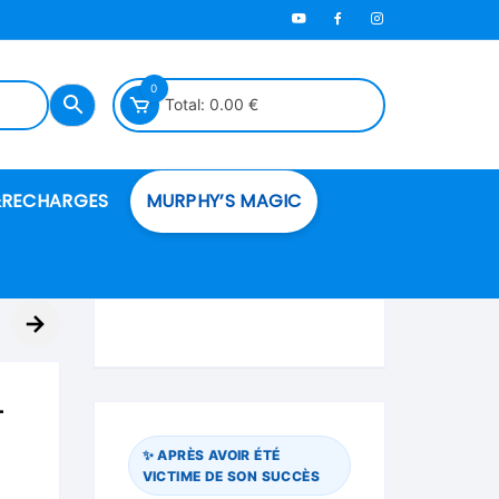
0
Total:
0.00
€
RECHARGES
MURPHY’S MAGIC
es en mousse
→
ués
–
 spéciales
✨ APRÈS AVOIR ÉTÉ
VICTIME DE SON SUCCÈS
ire et cordes