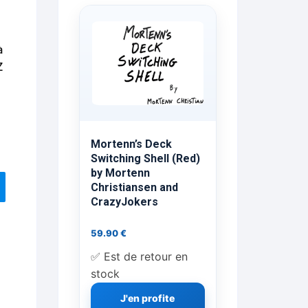
ts Flash Feu
à
ns, FP, Foulards …
Z
rges
nts
Mortenn’s Deck
Switching Shell (Red)
by Mortenn
Christiansen and
cène
CrazyJokers
59.90
€
✅ Est de retour en
stock
J'en profite