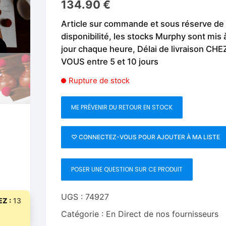
134.90
€
Fleurs C.Up
Cordes
Livres de tours de Pièces
Les Produi
Article sur commande et sous réserve de
Foulards C.Up
Feu
disponibilité, les stocks Murphy sont mis 
Livres sur la Magie
Neige, ruba
jour chaque heure, Délai de livraison CHE
impromptue
Liquides C.Up
Foulards
VOUS entre 5 et 10 jours
Les Recha
Livres en Anglais
Magie Numérique
Grandes illusions
Rupture de stock
Mentalisme close up
La Magie pour les Enfa
ME PRÉVENIR DU RETOUR EN STOCK
Pièces-Billets
Liquides
♡ CONNECTEZ-VOUS POUR AJOUTER À MA LISTE
Mentalisme salon et s
Pièces-Billets
POSER UNE QUESTION SUR CE PRODUIT
UGS :
74927
Z :
13
Catégorie :
En Direct de nos fournisseurs