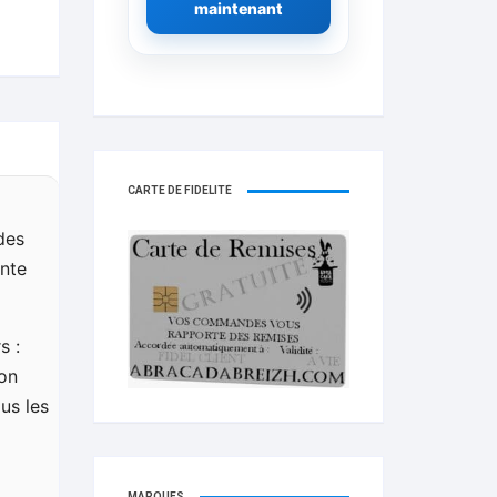
maintenant
CARTE DE FIDELITÉ
des
onte
s :
ion
us les
MARQUES