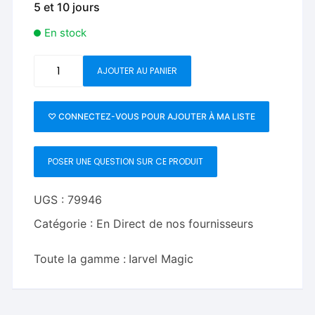
5 et 10 jours
En stock
quantité
AJOUTER AU PANIER
de
IARVEL
Marker
♡ CONNECTEZ-VOUS POUR AJOUTER À MA LISTE
POSER UNE QUESTION SUR CE PRODUIT
UGS :
79946
Catégorie :
En Direct de nos fournisseurs
Toute la gamme :
Iarvel Magic