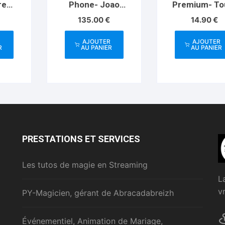
re
Phone- Joao
Premium- To
 Jeff
Miranda
Abracadabre
135.00
€
14.90
€
R
AJOUTER
AJOUTER
R
AU PANIER
AU PANIER
PRESTATIONS ET SERVICES
Les tutos de magie en Streaming
L
v
PY-Magicien, gérant de Abracadabreizh
Événementiel, Animation de Mariage,