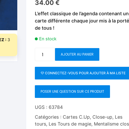
34.00
€
Fleurs C.Up
Cordes
Livres de tours de Pièces
Les Produi
L’effet classique de l’agenda contenant u
Foulards C.Up
Feu
carte différente chaque jour mis à la port
Livres sur la Magie
Neige, ruba
de tous !
impromptue
Liquides C.Up
Foulards
Les Recha
En stock
Z :
3
Livres en Anglais
Magie Numérique
Grandes illusions
quantité
AJOUTER AU PANIER
Mentalisme close up
La Magie pour les Enfa
de
Houdini's
Pièces-Billets
Liquides
Diary
♡ CONNECTEZ-VOUS POUR AJOUTER À MA LISTE
-
Mentalisme salon et s
Wayne
POSER UNE QUESTION SUR CE PRODUIT
Dobson
Pièces-Billets
&
Alan
UGS :
63784
Wong
Catégories :
Cartes C.Up
,
Close-up
,
Les
tours
,
Les Tours de magie
,
Mentalisme clo