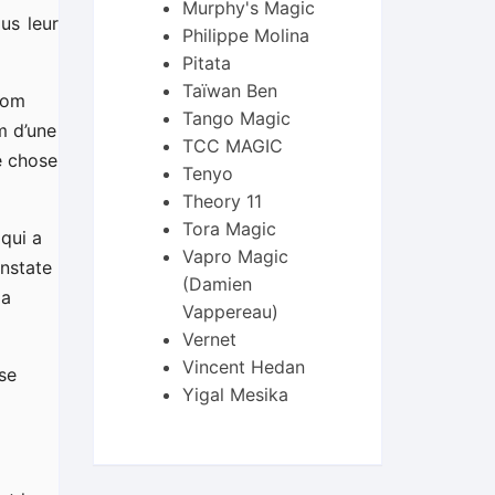
Murphy's Magic
us leur
Philippe Molina
Pitata
Taïwan Ben
 nom
Tango Magic
m d’une
TCC MAGIC
e chose
Tenyo
Theory 11
Tora Magic
qui a
Vapro Magic
onstate
(Damien
la
Vappereau)
Vernet
Vincent Hedan
se
Yigal Mesika