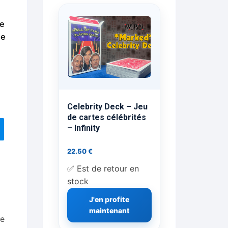
ts Flash Feu
ne
ée
ns, FP, Foulards …
rges
nts
Celebrity Deck – Jeu
de cartes célébrités
– Infinity
cène
22.50
€
✅ Est de retour en
stock
J'en profite
maintenant
se