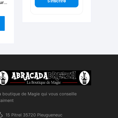
S'inscrire
ur-
izh
a boutique de Magie qui vous conseille
raiment
15 Pitrel 35720 Pleugueneuc