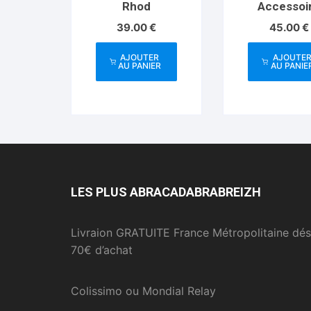
Rhod
Accessoi
Mentalisme-
39.00
€
45.00
€
Kaylor
AJOUTER
AJOUTE
AU PANIER
AU PANIE
LES PLUS ABRACADABRABREIZH
Livraion GRATUITE France Métropolitaine dés
70€ d’achat
Colissimo ou Mondial Relay