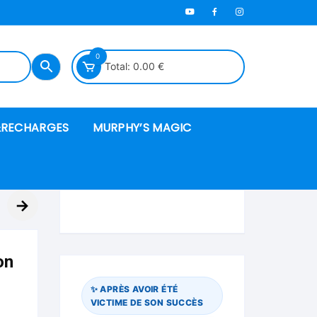
0
Total:
0.00
€
RECHARGES
MURPHY’S MAGIC
es en mousse
→
ués
on
 spéciales
✨ APRÈS AVOIR ÉTÉ
VICTIME DE SON SUCCÈS
ire et cordes