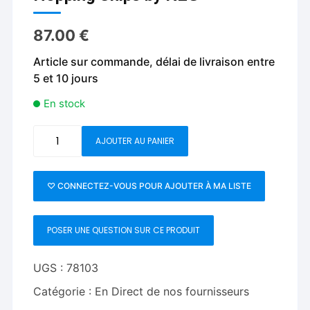
87.00
€
Article sur commande, délai de livraison entre
5 et 10 jours
En stock
quantité
AJOUTER AU PANIER
de
Hopping
Chips
♡ CONNECTEZ-VOUS POUR AJOUTER À MA LISTE
by
N2G
POSER UNE QUESTION SUR CE PRODUIT
UGS :
78103
Catégorie :
En Direct de nos fournisseurs