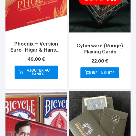
Phoenix – Version
Cyberware (Rouge)
Euro- Higar & Hanson
Playing Cards
Chien
49.00
€
22.00
€
AJOUTER AU
LIRE LA SUITE
PANIER