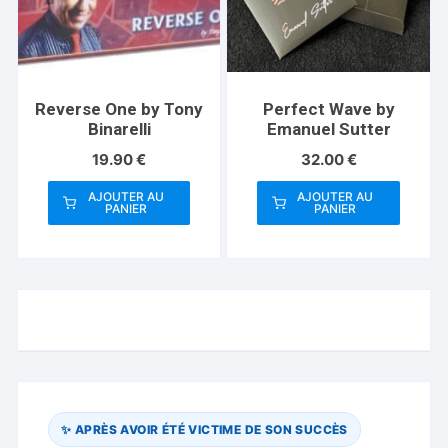
Reverse One by Tony
Perfect Wave by
Binarelli
Emanuel Sutter
19.90
€
32.00
€
AJOUTER AU
AJOUTER AU
PANIER
PANIER
✨ APRÈS AVOIR ÉTÉ VICTIME DE SON SUCCÈS