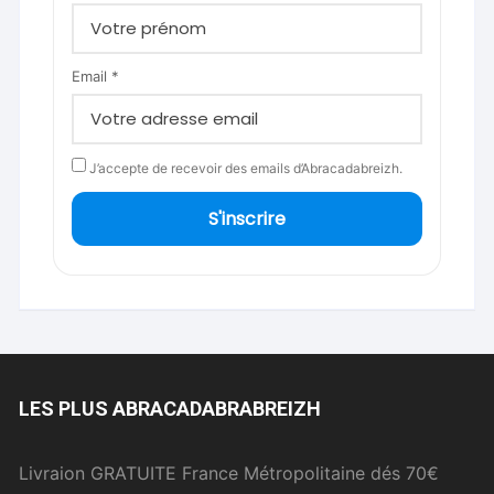
Email *
J’accepte de recevoir des emails d’Abracadabreizh.
S'inscrire
LES PLUS ABRACADABRABREIZH
Livraion GRATUITE France Métropolitaine dés 70€