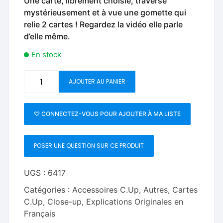
Une carte, librement choisie, traverse
mystérieusement et à vue une gomette qui
relie 2 cartes ! Regardez la vidéo elle parle
d’elle même.
En stock
quantité
AJOUTER AU PANIER
de
Hole-
Mickael
♡ CONNECTEZ-VOUS POUR AJOUTER À MA LISTE
Chatelain
POSER UNE QUESTION SUR CE PRODUIT
UGS :
6417
Catégories :
Accessoires C.Up
,
Autres
,
Cartes
C.Up
,
Close-up
,
Explications Originales en
Français