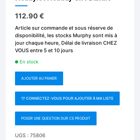
112.90
€
Article sur commande et sous réserve de
disponibilité, les stocks Murphy sont mis à
jour chaque heure, Délai de livraison CHEZ
VOUS entre 5 et 10 jours
En stock
AJOUTER AU PANIER
quantité
de
Hobbyist
♡ CONNECTEZ-VOUS POUR AJOUTER À MA LISTE
Holiday
Gift
POSER UNE QUESTION SUR CE PRODUIT
Bundle
UGS :
75806