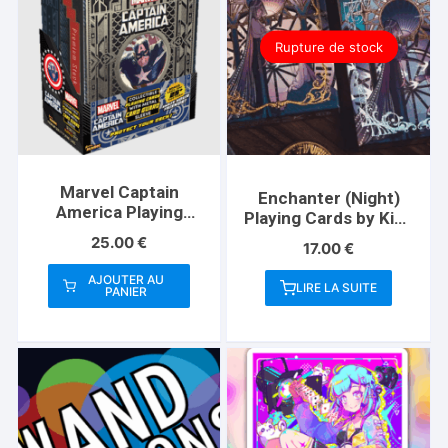
Rupture de stock
Marvel Captain
Enchanter (Night)
America Playing
Playing Cards by King
Cards (Plus Card
Star
25.00
€
17.00
€
Guard)
AJOUTER AU
LIRE LA SUITE
PANIER