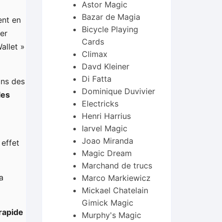
Astor Magic
Bazar de Magia
ent en
Bicycle Playing
ter
Cards
allet »
Climax
Davd Kleiner
Di Fatta
ins des
Dominique Duvivier
les
Electricks
Henri Harrius
Iarvel Magic
Joao Miranda
 effet
Magic Dream
Marchand de trucs
a
Marco Markiewicz
Mickael Chatelain
Gimick Magic
 rapide
Murphy's Magic