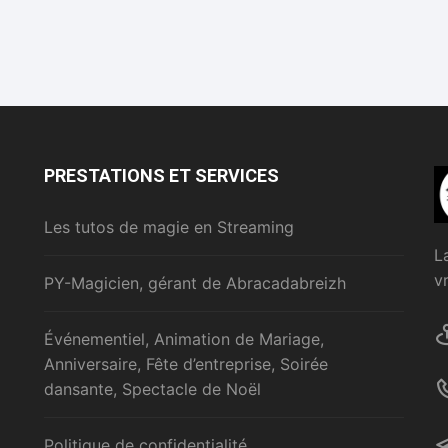
PRESTATIONS ET SERVICES
Les tutos de magie en Streaming
L
v
PY-Magicien, gérant de Abracadabreizh
Événementiel, Animation de Mariage,
Anniversaire, Fête d’entreprise, Soirée
dansante, Spectacle de Noël
Politique de confidentialité