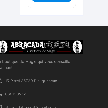
a boutique de Magie qui vous conseille
raiment
15 Pitrel 35720 Pleugueneuc
0681305721
abracadabreizh@gmail.com