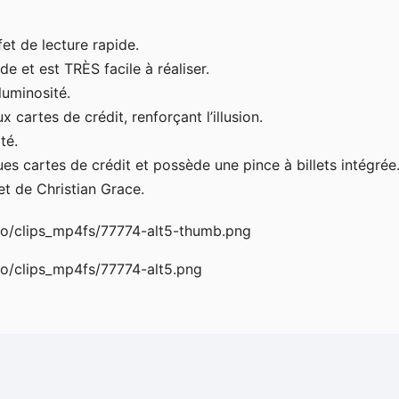
fet de lecture rapide.
e et est TRÈS facile à réaliser.
luminosité.
 cartes de crédit, renforçant l’illusion.
té.
ues cartes de crédit et possède une pince à billets intégrée
et de Christian Grace.
o/clips_mp4fs/77774-alt5-thumb.png
o/clips_mp4fs/77774-alt5.png