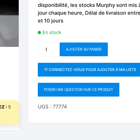
Fleurs C.Up
Cordes
disponibilité, les stocks Murphy sont mis 
Livres de tours de Pièces
Les Produi
jour chaque heure, Délai de livraison entr
Foulards C.Up
Feu
et 10 jours
Livres sur la Magie
Neige, ruba
impromptue
En stock
Liquides C.Up
Foulards
Les Recha
Livres en Anglais
quantité
Magie Numérique
Grandes illusions
AJOUTER AU PANIER
de
Greek
Mentalisme close up
La Magie pour les Enfa
Peek
♡ CONNECTEZ-VOUS POUR AJOUTER À MA LISTE
Wallet
Pièces-Billets
Liquides
by
POSER UNE QUESTION SUR CE PRODUIT
Mentalisme salon et s
Tony
Antoniou
Pièces-Billets
UGS :
77774
Z :
5