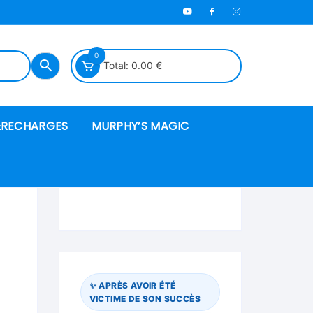
0
Total:
0.00
€
RECHARGES
MURPHY’S MAGIC
es en mousse
ués
 spéciales
✨ APRÈS AVOIR ÉTÉ
VICTIME DE SON SUCCÈS
ire et cordes