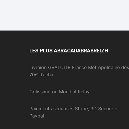
LES PLUS ABRACADABRABREIZH
Livraion GRATUITE France Métropolitaine dés
70€ d’achat
Colissimo ou Mondial Relay
Paiements sécurisés Stripe, 3D Secure et
Paypal