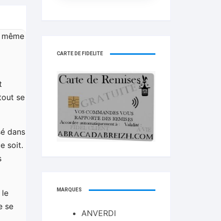
, même
CARTE DE FIDELITÉ
t
tout se
sé dans
e soit.
s
MARQUES
 le
e se
ANVERDI