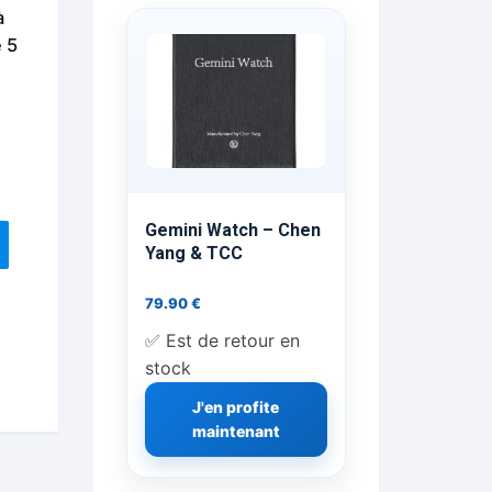
à
ts Flash Feu
e 5
ns, FP, Foulards …
rges
nts
Gemini Watch – Chen
Yang & TCC
79.90
€
cène
✅ Est de retour en
stock
J'en profite
maintenant