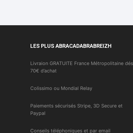
LES PLUS ABRACADABRABREIZH
Livraion GRATUITE France Métropolitaine dés
70€ d’achat
Colissimo ou Mondial Relay
Paiements sécurisés Stripe, 3D Secure et
Paypal
Conseils téléphoniques et par email