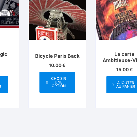
agic
La carte
Bicycle Paris Back
Ambitieuse-V
10.00
€
téléchargea
15.00
€
CHOISIR
UNE
R
AJOUTER
OPTION
R
AU PANIER
Ce
produit
a
plusieurs
variations.
Les
options