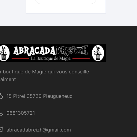
a boutique de Magie qui vous conseille
raiment
15 Pitrel 35720 Pleugueneuc
0681305721
abracadabreizh@gmail.com