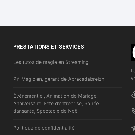
PRESTATIONS ET SERVICES
Les tutos de magie en Streaming
L
v
PY-Magicien, gérant de Abracadabreizh
Événementiel, Animation de Mariage,
Anniversaire, Fête d’entreprise, Soirée
dansante, Spectacle de Noël
Politique de confidentialité