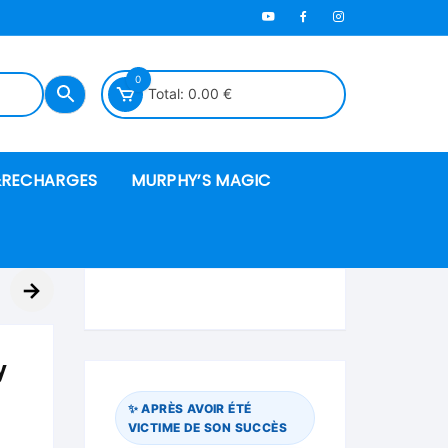
0
Total:
0.00
€
RECHARGES
MURPHY’S MAGIC
es en mousse
→
ués
y
 spéciales
✨ APRÈS AVOIR ÉTÉ
VICTIME DE SON SUCCÈS
ire et cordes