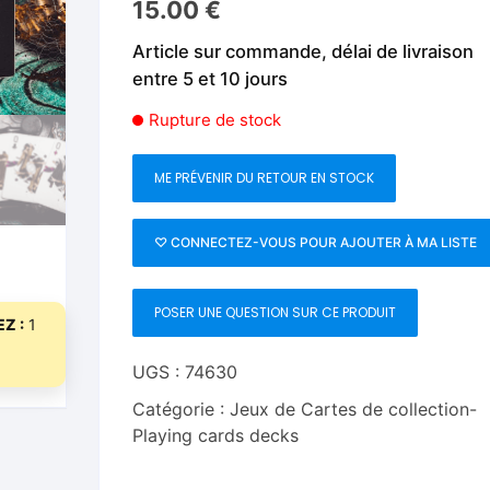
15.00
€
Fleurs C.Up
Cordes
Livres de tours de Pièces
Les Produi
Article sur commande, délai de livraison
Foulards C.Up
Feu
entre 5 et 10 jours
Livres sur la Magie
Neige, ruba
impromptue
Liquides C.Up
Foulards
Rupture de stock
Les Recha
Livres en Anglais
Magie Numérique
Grandes illusions
ME PRÉVENIR DU RETOUR EN STOCK
Mentalisme close up
La Magie pour les Enfa
♡ CONNECTEZ-VOUS POUR AJOUTER À MA LISTE
Pièces-Billets
Liquides
POSER UNE QUESTION SUR CE PRODUIT
Mentalisme salon et s
Z :
1
Pièces-Billets
UGS :
74630
Catégorie :
Jeux de Cartes de collection-
Playing cards decks