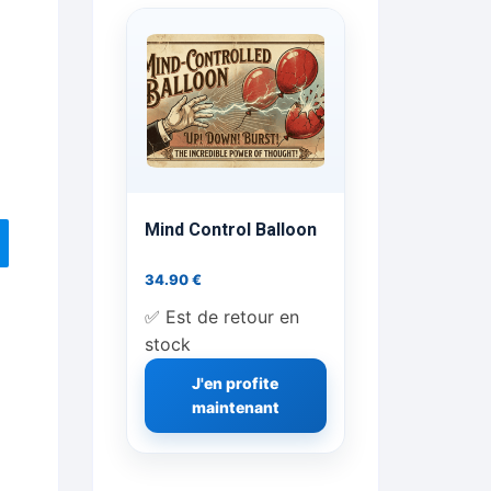
ts Flash Feu
ns, FP, Foulards …
rges
nts
Mind Control Balloon
34.90
€
✅ Est de retour en
cène
stock
J'en profite
maintenant