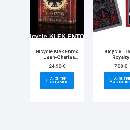
Bicycle Klek Entos
Bicycle Tr
– Jean-Charles
Royalty
Briand
24.90
€
7.00
€
AJOUTER
AJOUTE
AU PANIER
AU PANIE