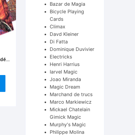
Bazar de Magia
Bicycle Playing
Cards
Climax
Davd Kleiner
Di Fatta
Dominique Duvivier
Electricks
idéo
Henri Harrius
ble
Iarvel Magic
Joao Miranda
Magic Dream
Marchand de trucs
Marco Markiewicz
Mickael Chatelain
Gimick Magic
Murphy's Magic
Philippe Molina