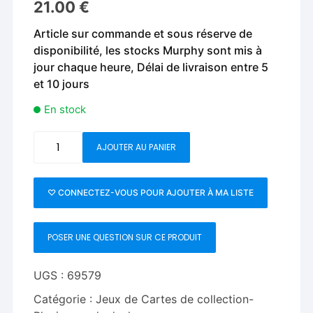
21.00
€
Article sur commande et sous réserve de
disponibilité, les stocks Murphy sont mis à
jour chaque heure, Délai de livraison entre 5
et 10 jours
En stock
quantité
AJOUTER AU PANIER
de
Gaff
pack
♡ CONNECTEZ-VOUS POUR AJOUTER À MA LISTE
for
Butterfly
POSER UNE QUESTION SUR CE PRODUIT
Playing
Cards
Marked
UGS :
69579
(Black
Catégorie :
Jeux de Cartes de collection-
and