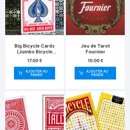
Big Bicycle Cards
Jeu de Tarot
(Jumbo Bicycle
Fournier
Cards, Red)
17.00
€
10.00
€
AJOUTER AU
AJOUTER AU
PANIER
PANIER