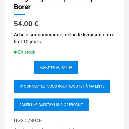
Borer
54.00
€
Article sur commande, délai de livraison entre
5 et 10 jours
En stock
quantité
AJOUTER AU PANIER
de
Forged
by
♡ CONNECTEZ-VOUS POUR AJOUTER À MA LISTE
Fire
by
POSER UNE QUESTION SUR CE PRODUIT
Christoph
Borer
UGS :
78049