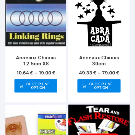
Anneaux Chinois
Anneaux Chinois
12.5cm X8
30cm
Plage
Plage
10.64
€
–
19.00
€
49.33
€
–
79.00
€
de
de
prix :
prix :
CHOISIR UNE
CHOISIR UNE
OPTION
OPTION
10.64 €
49.33 
Ce
Ce
à
à
produit
produit
19.00 €
79.00 
a
a
plusieurs
plusieurs
variations.
variations.
Les
Les
options
options