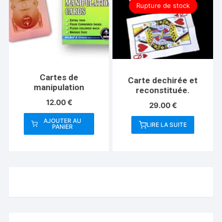
Rupture de stock
peuvent
peuvent
être
être
choisies
choisies
sur
sur
la
la
page
page
Cartes de
Carte dechirée et
du
du
manipulation
reconstituée.
produit
produit
12.00
€
29.00
€
AJOUTER AU
LIRE LA SUITE
PANIER