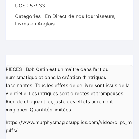
Bob
UGS :
57933
Ostin
Catégories :
En Direct de nos fournisseurs
,
-
Livres en Anglais
Book
PIÈCES ! Bob Ostin est un maître dans l’art du
numismatique et dans la création d’intrigues
fascinantes. Tous les effets de ce livre sont issus de la
vie réelle. Les intrigues sont directes et trompeuses.
Rien de choquant ici, juste des effets purement
magiques. Quantités limitées.
https://www.murphysmagicsupplies.com/video/clips_m
p4fs/