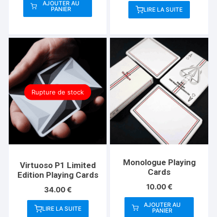
AJOUTER AU
PANIER
LIRE LA SUITE
Rupture de stock
Monologue Playing
Virtuoso P1 Limited
Cards
Edition Playing Cards
10.00
€
34.00
€
AJOUTER AU
LIRE LA SUITE
PANIER