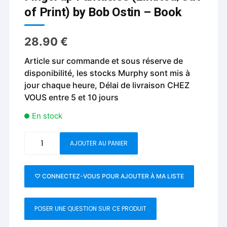
of Print) by Bob Ostin – Book
28.90
€
Article sur commande et sous réserve de
disponibilité, les stocks Murphy sont mis à
jour chaque heure, Délai de livraison CHEZ
VOUS entre 5 et 10 jours
En stock
quantité
AJOUTER AU PANIER
de
Fingertip
Fantasies
♡ CONNECTEZ-VOUS POUR AJOUTER À MA LISTE
(Limited/Out
of
POSER UNE QUESTION SUR CE PRODUIT
Print)
by