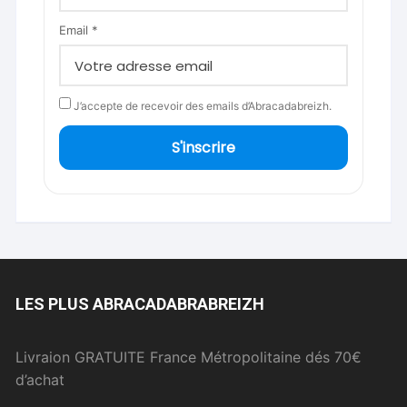
Email *
J’accepte de recevoir des emails d’Abracadabreizh.
S'inscrire
LES PLUS ABRACADABRABREIZH
Livraion GRATUITE France Métropolitaine dés 70€
d’achat