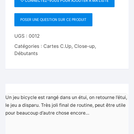
♡ CONNECTEZ-VOUS POUR AJOUTER À MA LISTE
disparition
POSER UNE QUESTION SUR CE PRODUIT
UGS :
0012
Catégories :
Cartes C.Up
,
Close-up
,
Débutants
Un jeu bicycle est rangé dans un étui, on retourne l’étui,
le jeu a disparu. Très joli final de routine, peut être utile
pour beaucoup d’autre chose encore…