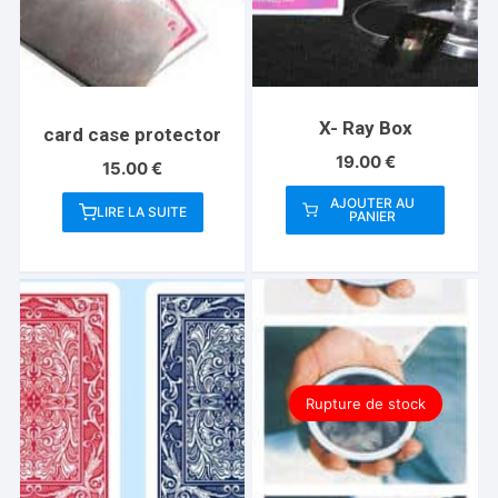
X- Ray Box
card case protector
19.00
€
15.00
€
AJOUTER AU
LIRE LA SUITE
PANIER
Rupture de stock