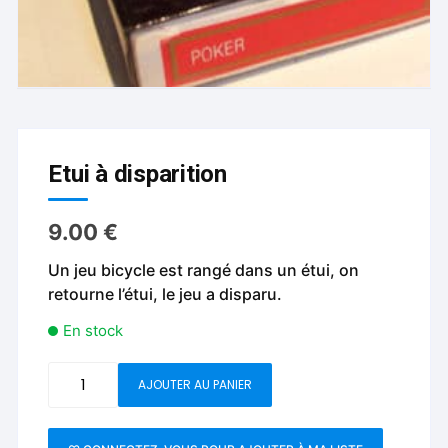
Etui à disparition
9.00
€
Un jeu bicycle est rangé dans un étui, on
retourne l’étui, le jeu a disparu.
En stock
quantité
AJOUTER AU PANIER
de
Etui
à