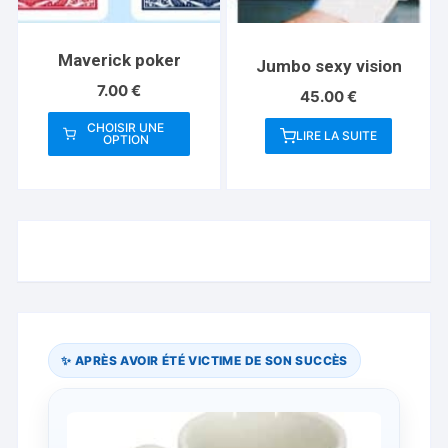
Maverick poker
Jumbo sexy vision
7.00
€
45.00
€
CHOISIR UNE
LIRE LA SUITE
OPTION
Ce
produit
a
plusieurs
variations.
Les
options
peuvent
être
✨ APRÈS AVOIR ÉTÉ VICTIME DE SON SUCCÈS
choisies
sur
la
page