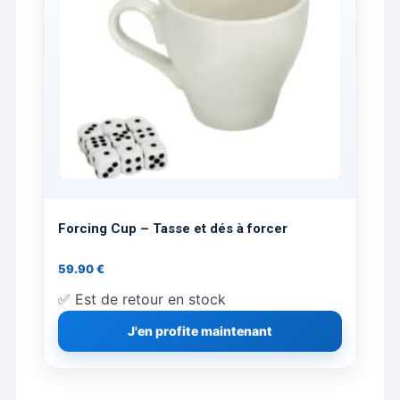
du
produit
Forcing Cup – Tasse et dés à forcer
59.90
€
✅ Est de retour en stock
J'en profite maintenant