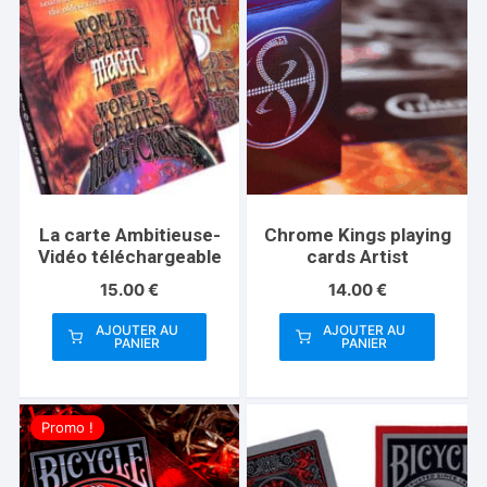
La carte Ambitieuse-
Chrome Kings playing
Vidéo téléchargeable
cards Artist
15.00
€
14.00
€
AJOUTER AU
AJOUTER AU
PANIER
PANIER
Promo !