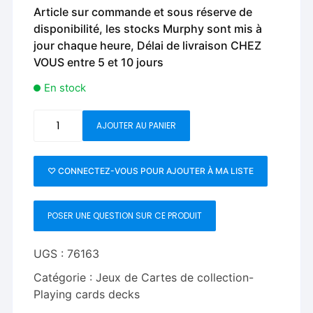
Article sur commande et sous réserve de
disponibilité, les stocks Murphy sont mis à
jour chaque heure, Délai de livraison CHEZ
VOUS entre 5 et 10 jours
En stock
quantité
AJOUTER AU PANIER
de
Elite
Night
♡ CONNECTEZ-VOUS POUR AJOUTER À MA LISTE
Flight
(Gaff)
POSER UNE QUESTION SUR CE PRODUIT
Playing
Cards
by
UGS :
76163
Steve
Catégorie :
Jeux de Cartes de collection-
Dela
Playing cards decks
-