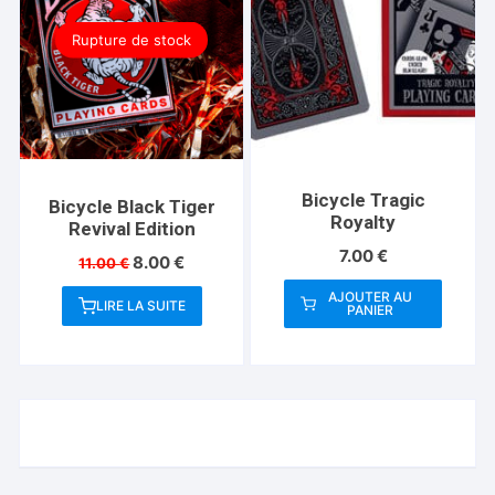
Rupture de stock
Bicycle Tragic
Bicycle Black Tiger
Royalty
Revival Edition
7.00
€
Le
Le
8.00
€
11.00
€
prix
prix
AJOUTER AU
initial
actuel
LIRE LA SUITE
PANIER
était :
est :
11.00 €.
8.00 €.