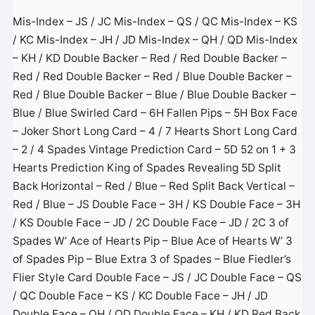
Mis-Index – JS / JC Mis-Index – QS / QC Mis-Index – KS
/ KC Mis-Index – JH / JD Mis-Index – QH / QD Mis-Index
– KH / KD Double Backer – Red / Red Double Backer –
Red / Red Double Backer – Red / Blue Double Backer –
Red / Blue Double Backer – Blue / Blue Double Backer –
Blue / Blue Swirled Card – 6H Fallen Pips – 5H Box Face
– Joker Short Long Card – 4 / 7 Hearts Short Long Card
– 2 / 4 Spades Vintage Prediction Card – 5D 52 on 1 + 3
Hearts Prediction King of Spades Revealing 5D Split
Back Horizontal – Red / Blue – Red Split Back Vertical –
Red / Blue – JS Double Face – 3H / KS Double Face – 3H
/ KS Double Face – JD / 2C Double Face – JD / 2C 3 of
Spades W’ Ace of Hearts Pip – Blue Ace of Hearts W’ 3
of Spades Pip – Blue Extra 3 of Spades – Blue Fiedler’s
Flier Style Card Double Face – JS / JC Double Face – QS
/ QC Double Face – KS / KC Double Face – JH / JD
Double Face – QH / QD Double Face – KH / KD Red Back