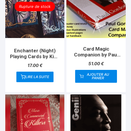
Rupture de stock
Card Magic
Enchanter (Night)
Companion by Paul
Playing Cards by King
Gordon
Star
51.00
€
17.00
€
AJOUTER AU
LIRE LA SUITE
PANIER