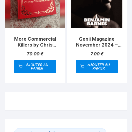
More Commercial
Genii Magazine
Killers by Chris
November 2024 –
Congreave
Book
70.00
€
7.00
€
AJOUTER AU
AJOUTER AU
PANIER
PANIER