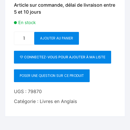
Article sur commande, délai de livraison entre
5 et 10 jours
En stock
quantité
AJOUTER AU PANIER
de
Ed
Marlo
♡ CONNECTEZ-VOUS POUR AJOUTER À MA LISTE
40
Years
POSER UNE QUESTION SUR CE PRODUIT
Later
by
Randy
UGS :
79870
Wakeman
Catégorie :
Livres en Anglais
and
Kevin
Kelly