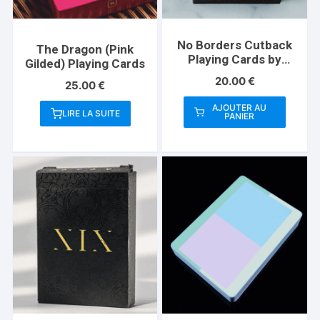
No Borders Cutback
The Dragon (Pink
Playing Cards by
Gilded) Playing Cards
Joker and the Thief
20.00
€
25.00
€
AJOUTER AU
LIRE LA SUITE
PANIER