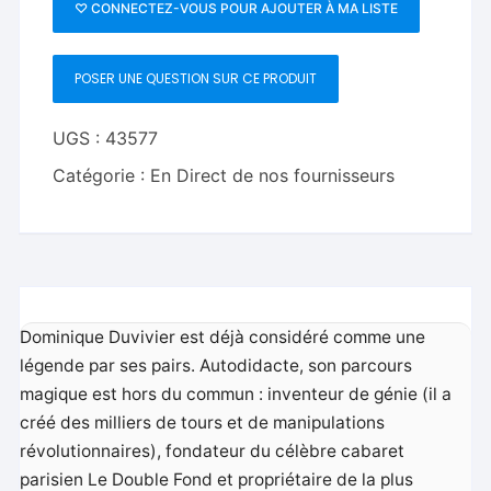
Magic
♡ CONNECTEZ-VOUS POUR AJOUTER À MA LISTE
Volume
4:
POSER UNE QUESTION SUR CE PRODUIT
From
Old
To
UGS :
43577
New
Catégorie :
En Direct de nos fournisseurs
by
Dominique
Duvivier
-
DVD
Dominique Duvivier est déjà considéré comme une
légende par ses pairs. Autodidacte, son parcours
magique est hors du commun : inventeur de génie (il a
créé des milliers de tours et de manipulations
révolutionnaires), fondateur du célèbre cabaret
parisien Le Double Fond et propriétaire de la plus