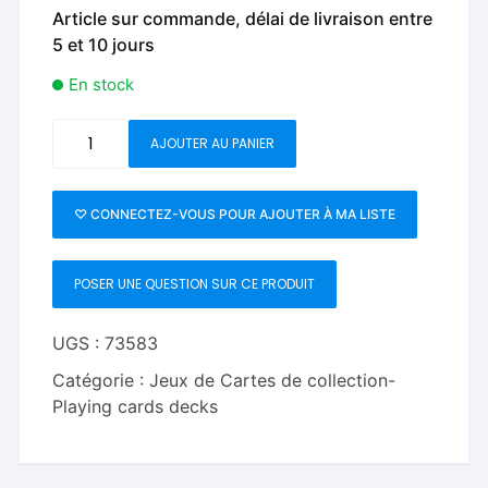
Article sur commande, délai de livraison entre
5 et 10 jours
En stock
quantité
AJOUTER AU PANIER
de
Dream
Seeking
♡ CONNECTEZ-VOUS POUR AJOUTER À MA LISTE
Collectors
Set
POSER UNE QUESTION SUR CE PRODUIT
Playing
Cards
by
UGS :
73583
King
Catégorie :
Jeux de Cartes de collection-
Star
Playing cards decks