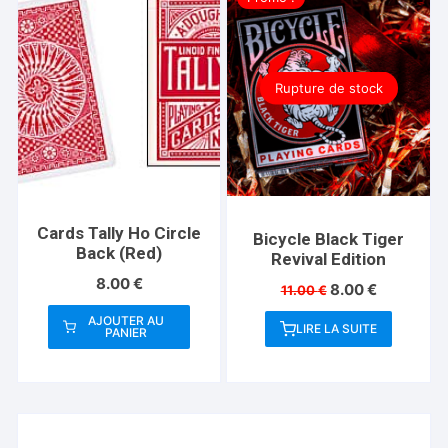
Rupture de stock
Cards Tally Ho Circle
Bicycle Black Tiger
Back (Red)
Revival Edition
8.00
€
Le
Le
8.00
€
11.00
€
prix
prix
AJOUTER AU
initial
actuel
LIRE LA SUITE
PANIER
était :
est :
11.00 €.
8.00 €.