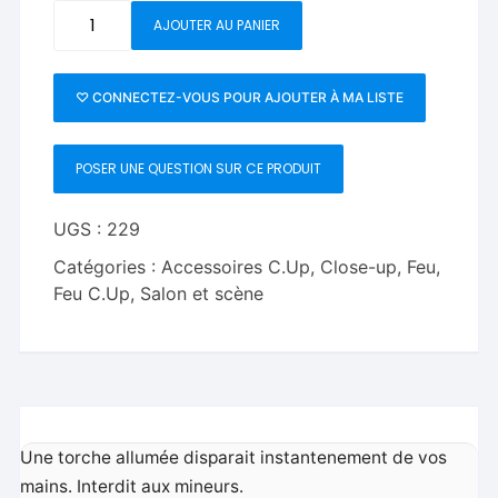
quantité
AJOUTER AU PANIER
de
Disparition
de
♡ CONNECTEZ-VOUS POUR AJOUTER À MA LISTE
torche
POSER UNE QUESTION SUR CE PRODUIT
UGS :
229
Catégories :
Accessoires C.Up
,
Close-up
,
Feu
,
Feu C.Up
,
Salon et scène
Une torche allumée disparait instantenement de vos
mains. Interdit aux mineurs.