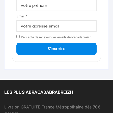
Email *
J’accepte de recevoir des emails d’Abracadabreizh.
S'inscrire
LES PLUS ABRACADABRABREIZH
Livraion GRATUITE France Métropolitaine dés 70€