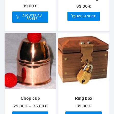
19.00
€
33.00
€
AJOUTER AU
LIRE LA SUITE
PANIER
Chop cup
Ring box
Plage
25.00
€
–
35.00
€
35.00
€
de