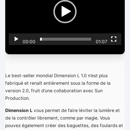
e
u
r
v
i
00:00
01:07
d
é
o
Le best-seller mondial Dimension L 1.0 n’est plus
fabriqué et renaît entièrement sous la forme de la
version 2.0, fruit d’une collaboration avec Sun
Production.
Dimension L
vous permet de faire léviter la lumière et
de la contrôler librement, comme par magie. Vous
pouvez également créer des baguettes, des foulards et