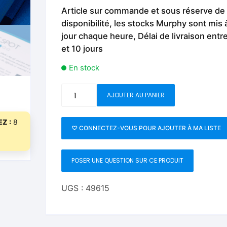
Fleurs C.Up
Cordes
Article sur commande et sous réserve de
Livres de tours de Pièces
Les Produi
disponibilité, les stocks Murphy sont mis 
Foulards C.Up
Feu
jour chaque heure, Délai de livraison entr
Livres sur la Magie
Neige, ruba
et 10 jours
impromptue
Liquides C.Up
Foulards
Les Recha
En stock
Livres en Anglais
Magie Numérique
Grandes illusions
quantité
AJOUTER AU PANIER
Mentalisme close up
La Magie pour les Enfa
de
Definitive
Z :
8
Pièces-Billets
Liquides
Sankey
♡ CONNECTEZ-VOUS POUR AJOUTER À MA LISTE
Volume
Mentalisme salon et s
2
POSER UNE QUESTION SUR CE PRODUIT
by
Pièces-Billets
Jay
Sankey
UGS :
49615
and
Vanishing
Inc.