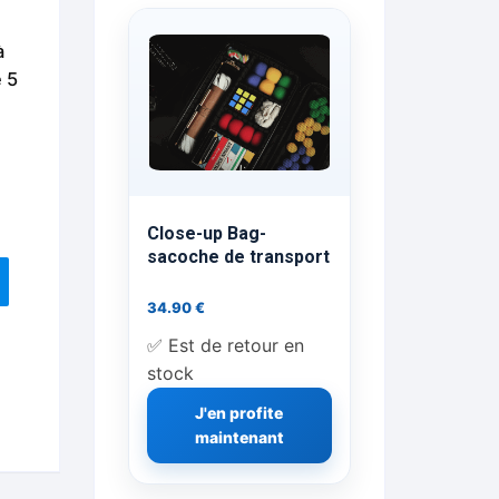
ts Flash Feu
à
e 5
ns, FP, Foulards …
rges
nts
Close-up Bag-
sacoche de transport
34.90
€
cène
✅ Est de retour en
stock
J'en profite
maintenant