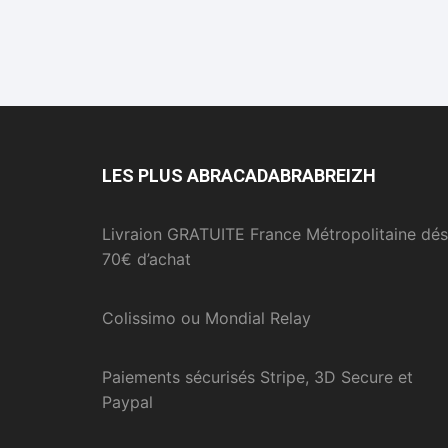
LES PLUS ABRACADABRABREIZH
Livraion GRATUITE France Métropolitaine dés
70€ d’achat
Colissimo ou Mondial Relay
Paiements sécurisés Stripe, 3D Secure et
Paypal