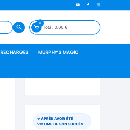
0
Total:
0.00
€
RECHARGES
MURPHY’S MAGIC
es en mousse
ués
 spéciales
✨ APRÈS AVOIR ÉTÉ
VICTIME DE SON SUCCÈS
ire et cordes