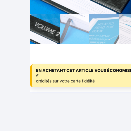
EN ACHETANT CET ARTICLE VOUS ÉCONOMISE
€
crédités sur votre carte fidélité