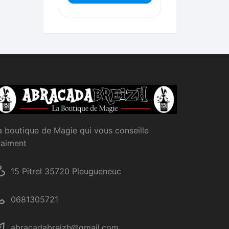
a boutique de Magie qui vous conseille
raiment
15 Pitrel 35720 Pleugueneuc
0681305721
abracadabreizh@gmail.com