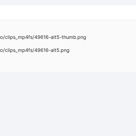
Magic
o/clips_mp4fs/49616-alt5-thumb.png
o/clips_mp4fs/49616-alt5.png