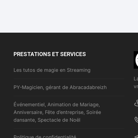
PRESTATIONS ET SERVICES
Les tutos de magie en Streaming
L
v
PY-Magicien, gérant de Abracadabreizh
Événementiel, Animation de Mariage,
Anniversaire, Fête d’entreprise, Soirée
dansante, Spectacle de Noël
Politique de confidentialité