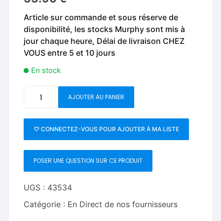
Article sur commande et sous réserve de
disponibilité, les stocks Murphy sont mis à
jour chaque heure, Délai de livraison CHEZ
VOUS entre 5 et 10 jours
En stock
quantité
AJOUTER AU PANIER
de
Daryl's
Card
♡ CONNECTEZ-VOUS POUR AJOUTER À MA LISTE
Revelations
Vol
POSER UNE QUESTION SUR CE PRODUIT
4
-
DVD
UGS :
43534
Catégorie :
En Direct de nos fournisseurs