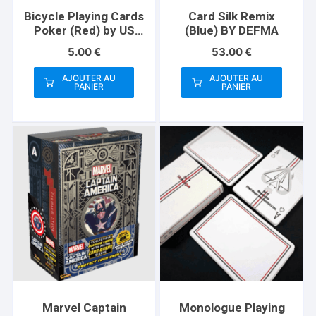
Bicycle Playing Cards
Card Silk Remix
Poker (Red) by US
(Blue) BY DEFMA
Playing Card Co
5.00
€
53.00
€
AJOUTER AU
AJOUTER AU
PANIER
PANIER
Marvel Captain
Monologue Playing