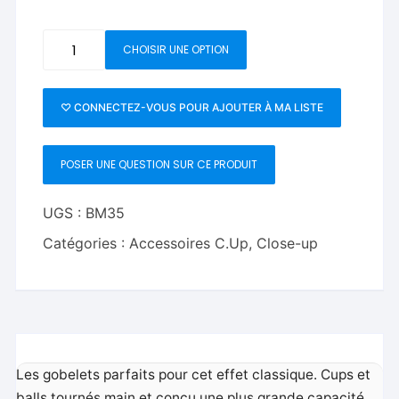
quantité
CHOISIR UNE OPTION
de
Cups
and
♡ CONNECTEZ-VOUS POUR AJOUTER À MA LISTE
Balls
POSER UNE QUESTION SUR CE PRODUIT
UGS :
BM35
Catégories :
Accessoires C.Up
,
Close-up
Les gobelets parfaits pour cet effet classique. Cups et
balls tournés main et conçu une plus grande capacité