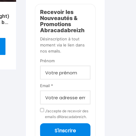
Recevoir les
ght)
Nouveautés &
 by
Promotions
Abracadabreizh
Désinscription à tout
moment via le lien dans
nos emails.
Prénom
Email *
J’accepte de recevoir des
emails d’Abracadabreizh.
S'inscrire