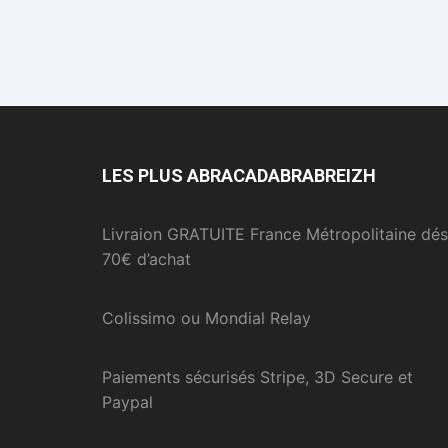
LES PLUS ABRACADABRABREIZH
Livraion GRATUITE France Métropolitaine dés
70€ d’achat
Colissimo ou Mondial Relay
Paiements sécurisés Stripe, 3D Secure et
Paypal