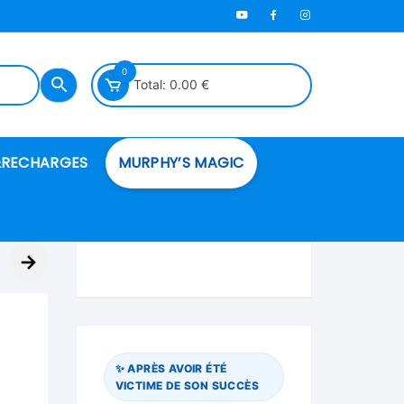
0
Total:
0.00
€
RECHARGES
MURPHY’S MAGIC
es en mousse
→
ués
 spéciales
✨ APRÈS AVOIR ÉTÉ
VICTIME DE SON SUCCÈS
ire et cordes