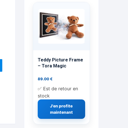
ts Flash Feu
ns, FP, Foulards …
rges
nts
Teddy Picture Frame
– Tora Magic
89.00
€
cène
✅ Est de retour en
stock
J'en profite
maintenant