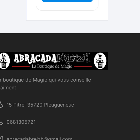
a boutique de Magie qui vous conseille
raiment
15 Pitrel 35720 Pleugueneuc
0681305721
abracadabreizh@gmail.com