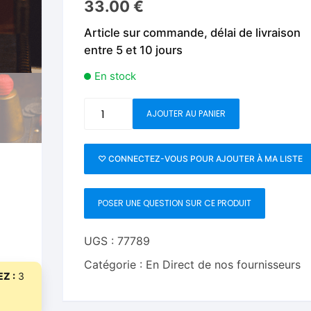
33.00
€
Fleurs C.Up
Cordes
Livres de tours de Pièces
Les Produi
Article sur commande, délai de livraison
Foulards C.Up
Feu
entre 5 et 10 jours
Livres sur la Magie
Neige, ruba
impromptue
Liquides C.Up
Foulards
En stock
Les Recha
Livres en Anglais
Magie Numérique
Grandes illusions
quantité
AJOUTER AU PANIER
de
Mentalisme close up
La Magie pour les Enfa
Cupcake
2.0
♡ CONNECTEZ-VOUS POUR AJOUTER À MA LISTE
Pièces-Billets
Liquides
(Gold
Metal)
Mentalisme salon et s
POSER UNE QUESTION SUR CE PRODUIT
by
Milo
Pièces-Billets
&
UGS :
77789
Bacon
Catégorie :
En Direct de nos fournisseurs
Magic
Z :
3