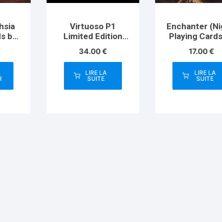
hsia
Virtuoso P1
Enchanter (Ni
ds by
Limited Edition
Playing Cards
Card
Playing Cards
King Star
34.00
€
17.00
€
R
LIRE LA
LIRE LA
R
SUITE
SUITE