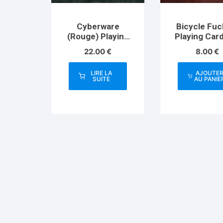
Cyberware
Bicycle Fuc
(Rouge) Playing
Playing Car
Cards
US Playing 
22.00
€
8.00
€
Co
LIRE LA
AJOUTE
SUITE
AU PANIE