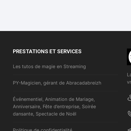
PRESTATIONS ET SERVICES
Les tutos de magie en Streaming
L
v
PY-Magicien, gérant de Abracadabreizh
Événementiel, Animation de Mariage,
Anniversaire, Fête d’entreprise, Soirée
dansante, Spectacle de Noël
Politique de confidentialité