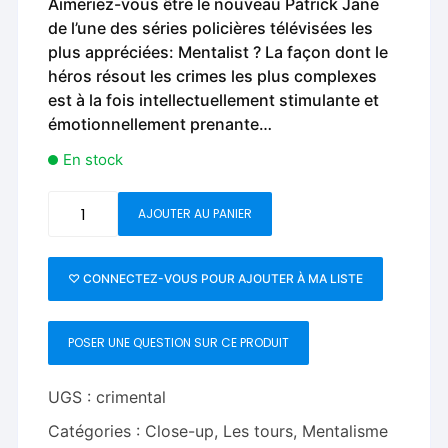
Aimeriez-vous être le nouveau Patrick Jane
de l’une des séries policières télévisées les
plus appréciées: Mentalist ? La façon dont le
héros résout les crimes les plus complexes
est à la fois intellectuellement stimulante et
émotionnellement prenante…
En stock
quantité
AJOUTER AU PANIER
de
Crime
Mental
♡ CONNECTEZ-VOUS POUR AJOUTER À MA LISTE
POSER UNE QUESTION SUR CE PRODUIT
UGS :
crimental
Catégories :
Close-up
,
Les tours
,
Mentalisme