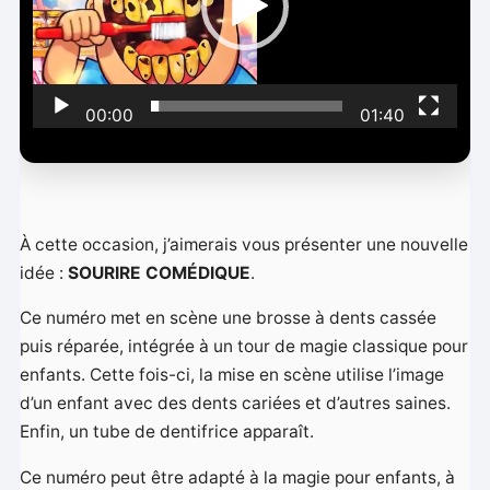
u
r
v
i
00:00
01:40
d
é
o
À cette occasion, j’aimerais vous présenter une nouvelle
idée :
SOURIRE COMÉDIQUE
.
Ce numéro met en scène une brosse à dents cassée
puis réparée, intégrée à un tour de magie classique pour
enfants. Cette fois-ci, la mise en scène utilise l’image
d’un enfant avec des dents cariées et d’autres saines.
Enfin, un tube de dentifrice apparaît.
Ce numéro peut être adapté à la magie pour enfants, à