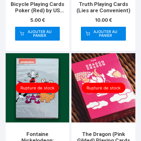
Bicycle Playing Cards
Truth Playing Cards
Poker (Red) by US
(Lies are Convenient)
Playing Card Co
5.00
€
10.00
€
AJOUTER AU
AJOUTER AU
PANIER
PANIER
Rupture de stock
Rupture de stock
Fontaine
The Dragon (Pink
Nickelodeon:
Gilded) Playing Cards