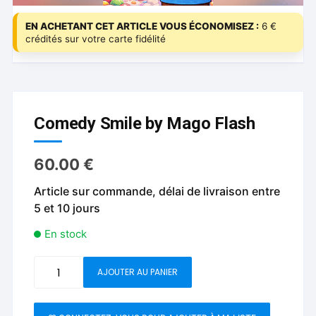
EN ACHETANT CET ARTICLE VOUS ÉCONOMISEZ :
6 €
crédités sur votre carte fidélité
Comedy Smile by Mago Flash
60.00
€
Article sur commande, délai de livraison entre
5 et 10 jours
En stock
quantité
AJOUTER AU PANIER
de
Comedy
Smile