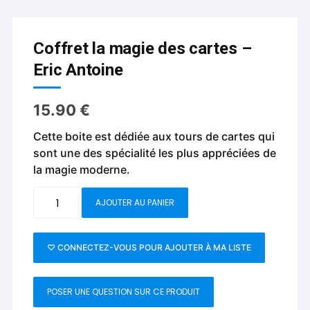
Coffret la magie des cartes –
Eric Antoine
15.90
€
Cette boite est dédiée aux tours de cartes qui
sont une des spécialité les plus appréciées de
la magie moderne.
quantité
AJOUTER AU PANIER
de
Coffret
la
♡ CONNECTEZ-VOUS POUR AJOUTER À MA LISTE
magie
des
POSER UNE QUESTION SUR CE PRODUIT
cartes