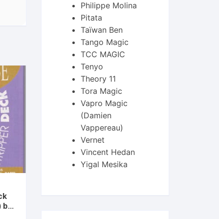
Philippe Molina
Pitata
Taïwan Ben
Tango Magic
TCC MAGIC
Tenyo
Theory 11
Tora Magic
Vapro Magic
(Damien
Vappereau)
Vernet
Vincent Hedan
Yigal Mesika
ck
) by
ard