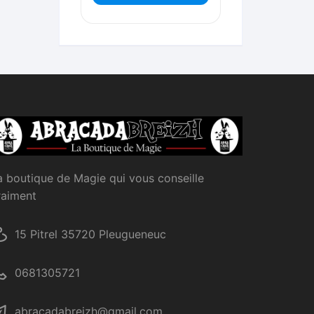
a boutique de Magie qui vous conseille
raiment
15 Pitrel 35720 Pleugueneuc
0681305721
abracadabreizh@gmail.com