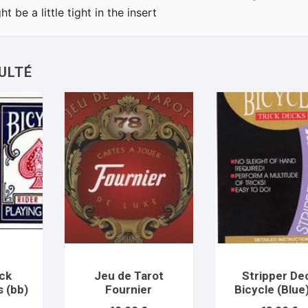
t be a little tight in the insert
ck
Jeu de Tarot
Stripper De
s (bb)
Fournier
Bicycle (Blue
US Playing C