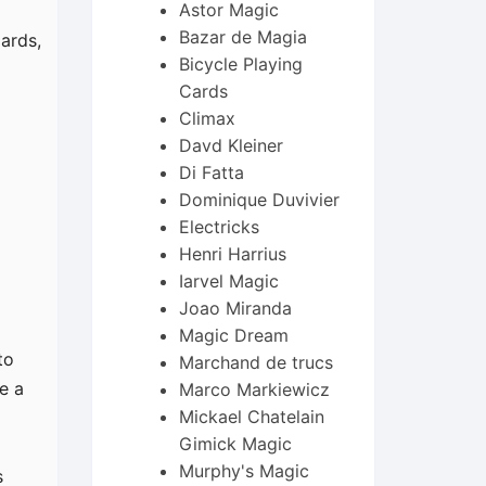
Astor Magic
Bazar de Magia
ards,
Bicycle Playing
Cards
Climax
Davd Kleiner
Di Fatta
Dominique Duvivier
Electricks
Henri Harrius
Iarvel Magic
Joao Miranda
Magic Dream
to
Marchand de trucs
e a
Marco Markiewicz
Mickael Chatelain
Gimick Magic
Murphy's Magic
s