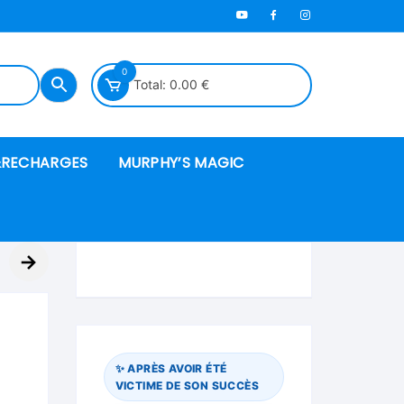
0
Total:
0.00
€
RECHARGES
MURPHY’S MAGIC
es en mousse
→
ués
 spéciales
✨ APRÈS AVOIR ÉTÉ
VICTIME DE SON SUCCÈS
ire et cordes