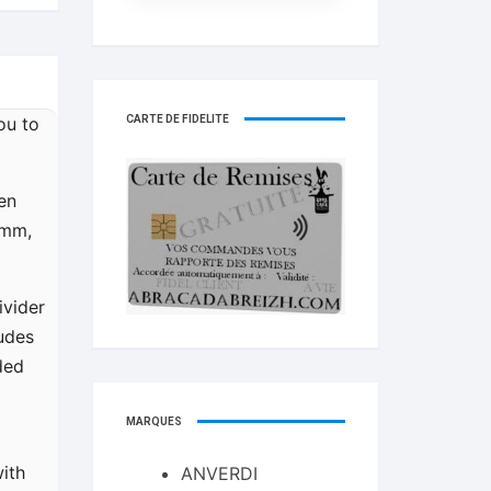
CARTE DE FIDELITÉ
ou to
en
0mm,
ivider
udes
ded
MARQUES
ith
ANVERDI