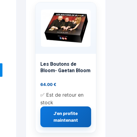
ts Flash Feu
ns, FP, Foulards …
rges
nts
Les Boutons de
Bloom- Gaetan Bloom
64.00
€
cène
✅ Est de retour en
stock
J'en profite
maintenant