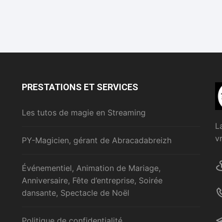
PRESTATIONS ET SERVICES
Les tutos de magie en Streaming
L
v
PY-Magicien, gérant de Abracadabreizh
Événementiel, Animation de Mariage,
Anniversaire, Fête d’entreprise, Soirée
dansante, Spectacle de Noël
Politique de confidentialité