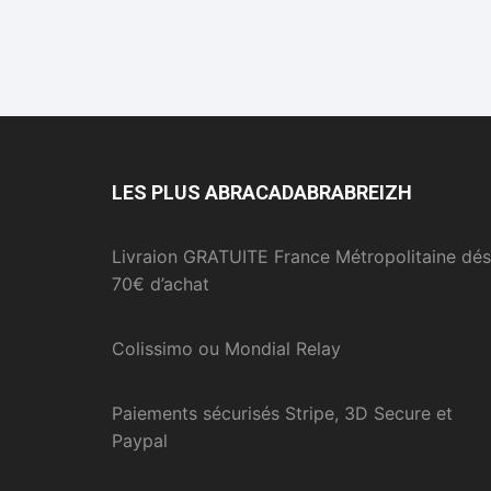
LES PLUS ABRACADABRABREIZH
Livraion GRATUITE France Métropolitaine dés
70€ d’achat
Colissimo ou Mondial Relay
Paiements sécurisés Stripe, 3D Secure et
Paypal