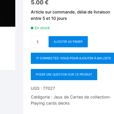
5.00
€
Fleurs C.Up
Cordes
Livres de tours de Pièces
Les Produi
Article sur commande, délai de livraison
Foulards C.Up
Feu
entre 5 et 10 jours
Livres sur la Magie
Neige, ruba
impromptue
Liquides C.Up
Foulards
En stock
Les Recha
Livres en Anglais
Magie Numérique
Grandes illusions
quantité
AJOUTER AU PANIER
de
Mentalisme close up
La Magie pour les Enfa
Carat
CI2
♡ CONNECTEZ-VOUS POUR AJOUTER À MA LISTE
Pièces-Billets
Liquides
Double
Deck
Mentalisme salon et s
POSER UNE QUESTION SUR CE PRODUIT
Coin
Insert
Pièces-Billets
40
UGS :
77027
diameter
Catégorie :
Jeux de Cartes de collection-
Playing cards decks