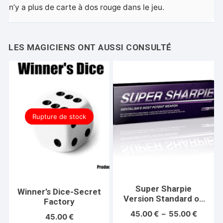
n’y a plus de carte à dos rouge dans le jeu.
Rupture de stock
Super Sharpie
Winner’s Dice-Secret
Version Standard ou
Factory
mini-Magic Smith
Plage
45.00
€
–
55.00
€
45.00
€
de