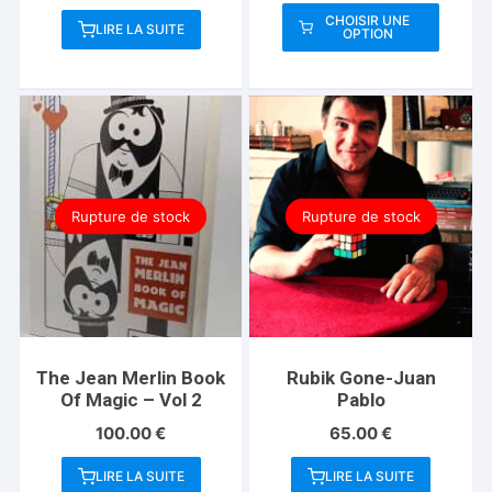
prix :
CHOISIR UNE
LIRE LA SUITE
OPTION
45.00 
Ce
à
produit
55.00 
a
plusieurs
variations.
Les
options
Rupture de stock
Rupture de stock
peuvent
être
choisies
sur
la
page
The Jean Merlin Book
Rubik Gone-Juan
du
Of Magic – Vol 2
Pablo
produit
100.00
€
65.00
€
LIRE LA SUITE
LIRE LA SUITE