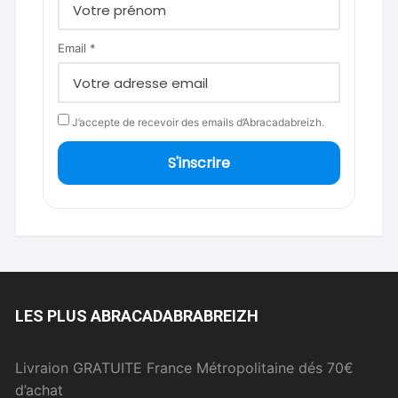
Email *
J’accepte de recevoir des emails d’Abracadabreizh.
S'inscrire
LES PLUS ABRACADABRABREIZH
Livraion GRATUITE France Métropolitaine dés 70€
d’achat