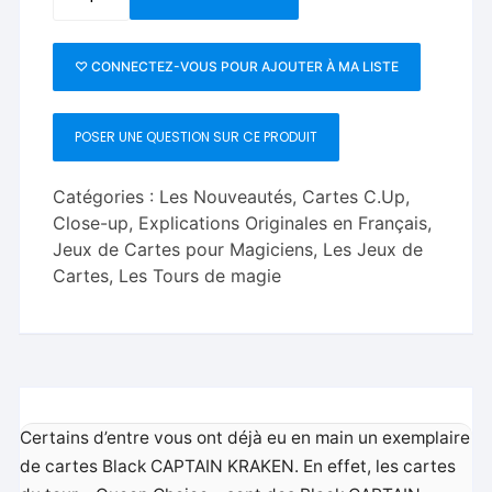
de
Captain
Kraken
♡ CONNECTEZ-VOUS POUR AJOUTER À MA LISTE
-
Damien
POSER UNE QUESTION SUR CE PRODUIT
Vappereau
&
Vincent
Catégories :
Les Nouveautés
,
Cartes C.Up
,
Rocca
Close-up
,
Explications Originales en Français
,
Jeux de Cartes pour Magiciens
,
Les Jeux de
Cartes
,
Les Tours de magie
Certains d’entre vous ont déjà eu en main un exemplaire
de cartes Black CAPTAIN KRAKEN. En effet, les cartes