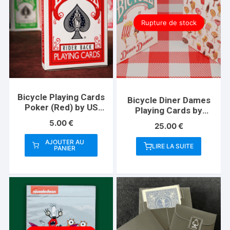
Rupture de stock
Bicycle Playing Cards
Bicycle Diner Dames
Poker (Red) by US
Playing Cards by
Playing Card Co
Kelly Gilleran
5.00
€
25.00
€
AJOUTER AU
LIRE LA SUITE
PANIER