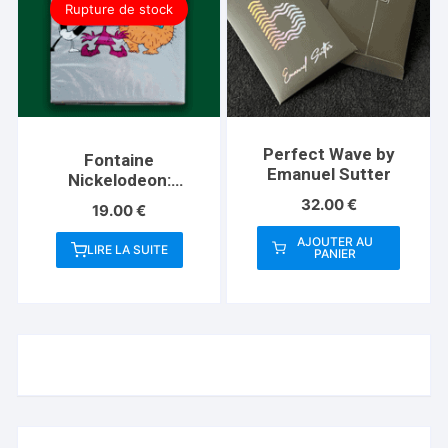
Rupture de stock
Perfect Wave by
Fontaine
Emanuel Sutter
Nickelodeon:
Monsters Playing
32.00
€
19.00
€
Cards
AJOUTER AU
LIRE LA SUITE
PANIER