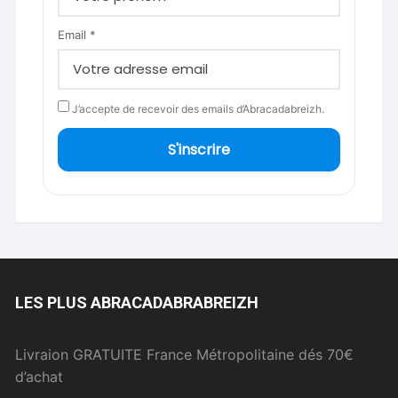
Email *
J’accepte de recevoir des emails d’Abracadabreizh.
S'inscrire
LES PLUS ABRACADABRABREIZH
Livraion GRATUITE France Métropolitaine dés 70€
d’achat