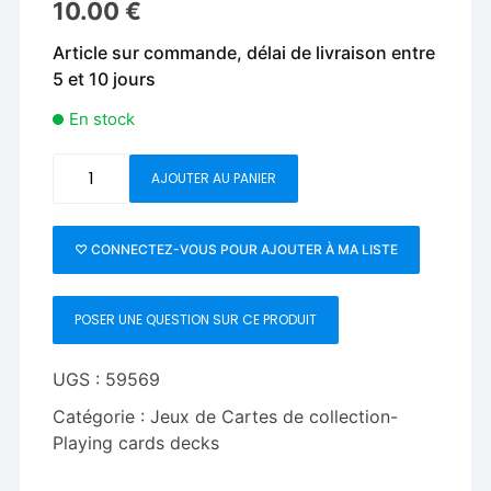
10.00
€
Article sur commande, délai de livraison entre
5 et 10 jours
En stock
quantité
AJOUTER AU PANIER
de
BIGBLINDMEDIA
Presents
♡ CONNECTEZ-VOUS POUR AJOUTER À MA LISTE
Bicycle
Karnival
POSER UNE QUESTION SUR CE PRODUIT
Fatal
Playing
Cards
UGS :
59569
Catégorie :
Jeux de Cartes de collection-
Playing cards decks