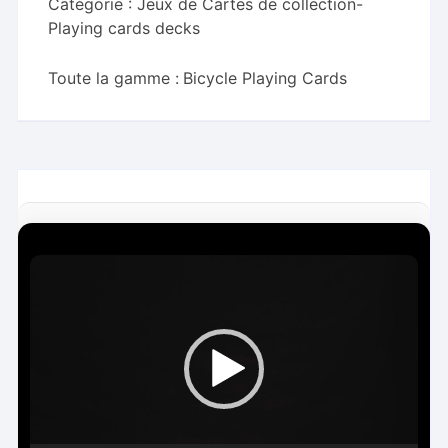
Catégorie :
Jeux de Cartes de collection-
Playing cards decks
Toute la gamme :
Bicycle Playing Cards
L
e
c
t
e
u
r
v