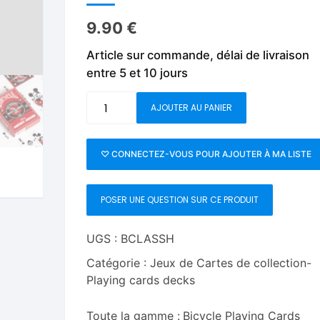
Fleurs C.Up
Cordes
Livres de tours de Pièces
Les Produi
9.90
€
Foulards C.Up
Feu
Article sur commande, délai de livraison
Livres sur la Magie
Neige, ruba
impromptue
entre 5 et 10 jours
Liquides C.Up
Foulards
Les Recha
quantité
Livres en Anglais
Magie Numérique
Grandes illusions
AJOUTER AU PANIER
de
Bicycle
Mentalisme close up
La Magie pour les Enfa
Disney
♡ CONNECTEZ-VOUS POUR AJOUTER À MA LISTE
Classic
Pièces-Billets
Liquides
Mickey
POSER UNE QUESTION SUR CE PRODUIT
Mouse
Mentalisme salon et s
(Red)
by
UGS :
BCLASSH
Pièces-Billets
US
Catégorie :
Jeux de Cartes de collection-
Playing
Playing cards decks
Card
Co.
Toute la gamme :
Bicycle Playing Cards