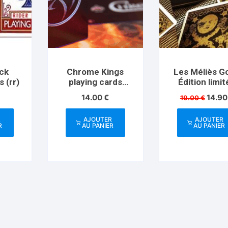
ck
Chrome Kings
Les Méliès G
 (rr)
playing cards
Édition limi
Artist
Le
14.00
€
14.9
19.00
€
prix
initial
R
AJOUTER
AJOUTER
était :
R
AU PANIER
AU PANIER
19.00 