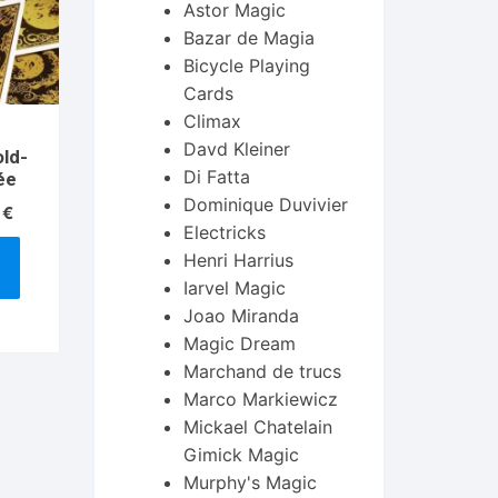
Astor Magic
Bazar de Magia
Bicycle Playing
Cards
Climax
Davd Kleiner
old-
Di Fatta
tée
Dominique Duvivier
Le
0
€
Electricks
prix
actuel
Henri Harrius
est :
Iarvel Magic
€.
14.90 €.
Joao Miranda
Magic Dream
Marchand de trucs
Marco Markiewicz
Mickael Chatelain
Gimick Magic
Murphy's Magic