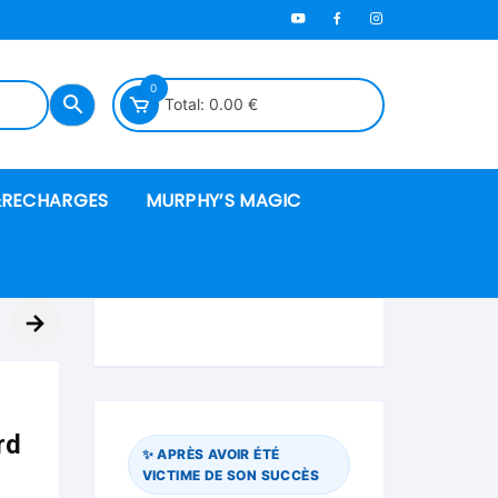
0
Total:
0.00
€
RECHARGES
MURPHY’S MAGIC
es en mousse
→
ués
 spéciales
rd
✨ APRÈS AVOIR ÉTÉ
VICTIME DE SON SUCCÈS
ire et cordes