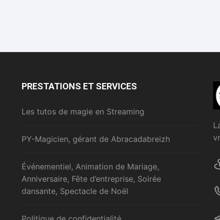
PRESTATIONS ET SERVICES
Les tutos de magie en Streaming
L
v
PY-Magicien, gérant de Abracadabreizh
Événementiel, Animation de Mariage,
Anniversaire, Fête d’entreprise, Soirée
dansante, Spectacle de Noël
Politique de confidentialité