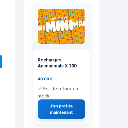
ts Flash Feu
ns, FP, Foulards …
rges
nts
Recharges
Animinimals X 100
40.00
€
cène
✅ Est de retour en
stock
J'en profite
maintenant