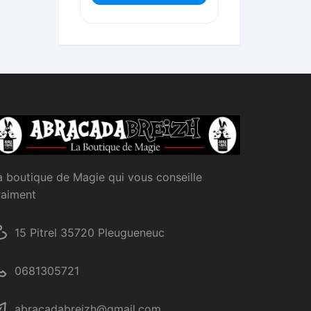
a boutique de Magie qui vous conseille
raiment
15 Pitrel 35720 Pleugueneuc
0681305721
abracadabreizh@gmail.com