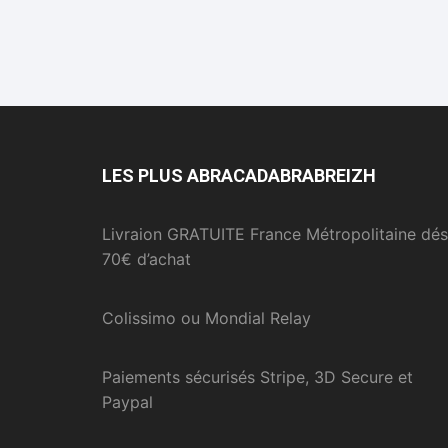
LES PLUS ABRACADABRABREIZH
Livraion GRATUITE France Métropolitaine dés
70€ d’achat
Colissimo ou Mondial Relay
Paiements sécurisés Stripe, 3D Secure et
Paypal