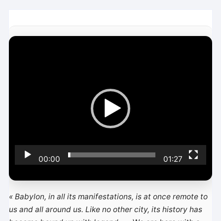
L
e
c
t
e
u
r
v
i
00:00
01:27
d
é
o
« Babylon, in all its manifestations, is at once remote to
us and all around us. Like no other city, its history has