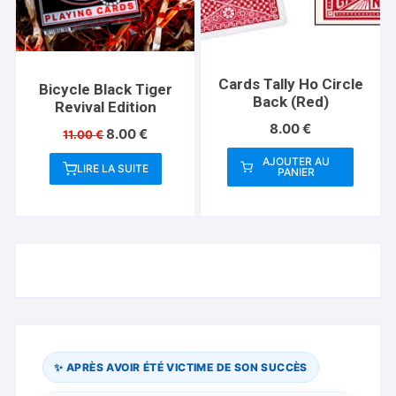
Cards Tally Ho Circle
Bicycle Black Tiger
Back (Red)
Revival Edition
8.00
€
Le
Le
8.00
€
11.00
€
prix
prix
AJOUTER AU
initial
actuel
LIRE LA SUITE
PANIER
était :
est :
11.00 €.
8.00 €.
✨ APRÈS AVOIR ÉTÉ VICTIME DE SON SUCCÈS