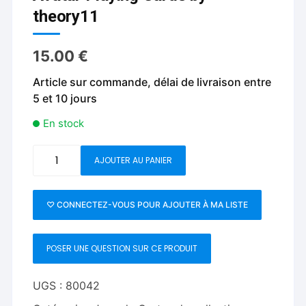
theory11
15.00
€
Article sur commande, délai de livraison entre
5 et 10 jours
En stock
quantité
AJOUTER AU PANIER
de
Avatar
Playing
♡ CONNECTEZ-VOUS POUR AJOUTER À MA LISTE
Cards
by
POSER UNE QUESTION SUR CE PRODUIT
theory11
UGS :
80042