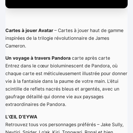
é
o
Cartes à jouer Avatar
– Cartes à jouer haut de gamme
inspirées de la trilogie révolutionnaire de James
Cameron.
Un voyage à travers Pandora
carte après carte
Entrez dans le cœur bioluminescent de Pandora, où
chaque carte est méticuleusement illustrée pour donner
vie à la fantaisie dans la paume de votre main. L’étui
scintille de reflets nacrés bleus et argentés, avec un
gaufrage détaillé qui donne vie aux paysages
extraordinaires de Pandora.
L’ŒIL D’EYWA
Retrouvez tous vos personnages préférés – Jake Sully,
Neytiri, Spider, Lo’ak, Kiri, Tonowari, Ronal et bien