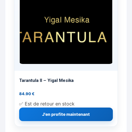
Tarantula II – Yigal Mesika
84.90
€
✅ Est de retour en stock
J'en profite maintenant