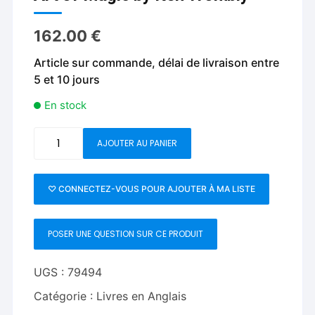
162.00
€
Article sur commande, délai de livraison entre
5 et 10 jours
En stock
quantité
AJOUTER AU PANIER
de
Art
of
♡ CONNECTEZ-VOUS POUR AJOUTER À MA LISTE
Magic
by
POSER UNE QUESTION SUR CE PRODUIT
Ken
Trombly
UGS :
79494
Catégorie :
Livres en Anglais