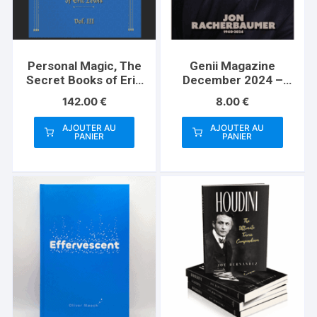
Personal Magic, The
Genii Magazine
Secret Books of Eric
December 2024 –
Lewis, Vol.3
Book
142.00
€
8.00
€
AJOUTER AU
AJOUTER AU
PANIER
PANIER