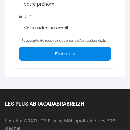
Email *
J’accepte de recevoir des emails d’Abracadabreizh.
S'inscrire
LES PLUS ABRACADABRABREIZH
Livraion GRATUITE France Métropolitaine dés 70€
d’achat