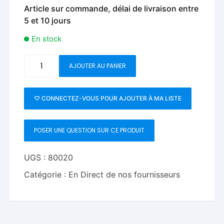
Article sur commande, délai de livraison entre
5 et 10 jours
En stock
quantité
AJOUTER AU PANIER
de
Are
You
♡ CONNECTEZ-VOUS POUR AJOUTER À MA LISTE
Sure?
by
POSER UNE QUESTION SUR CE PRODUIT
Damien
Vappereau
and
UGS :
80020
Marc
Catégorie :
En Direct de nos fournisseurs
CÃ©liandre