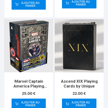
AJOUTER AU
AJOUTER AU
PANIER
PANIER
Marvel Captain
Ascend XIX Playing
America Playing
Cards by Unique
Cards (Plus Card
25.00
€
22.00
€
Guard)
AJOUTER AU
AJOUTER AU
PANIER
PANIER