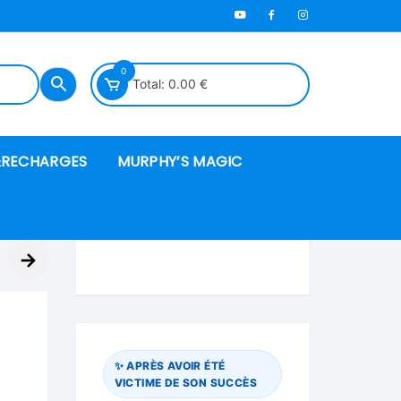
0
Total:
0.00
€
RECHARGES
MURPHY’S MAGIC
es en mousse
→
ués
l
 spéciales
✨ APRÈS AVOIR ÉTÉ
VICTIME DE SON SUCCÈS
ire et cordes