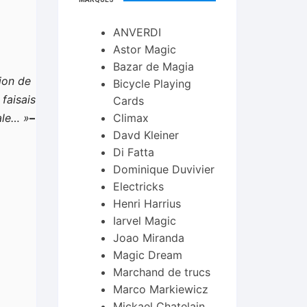
ANVERDI
Astor Magic
Bazar de Magia
tion de
Bicycle Playing
faisais
Cards
ale… »
–
Climax
Davd Kleiner
Di Fatta
Dominique Duvivier
Electricks
Henri Harrius
Iarvel Magic
Joao Miranda
Magic Dream
Marchand de trucs
Marco Markiewicz
Mickael Chatelain