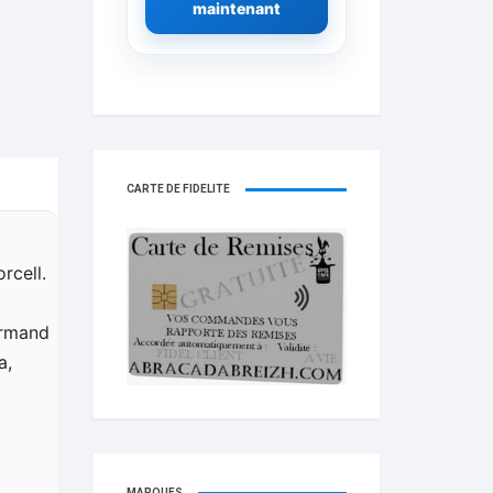
maintenant
CARTE DE FIDELITÉ
rcell.
Armand
a,
MARQUES