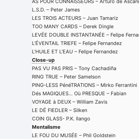
AS POUR CONNAISSEURS – Arturo de Ascan
L.S.D. – Peter James
LES TROIS ACTEURS – Juan Tamariz
TOO MANY CARDS – Derek Dingle
LEVÉE DOUBLE INSTANTANÉE – Felipe Ferna
L’ÉVENTAIL TRIEFE – Felipe Fernandez
L’HUILE ET L’EAU – Felipe Fernandez
Close-up
PAS VU PAS PRIS – Tony Cachadiña
RING TRUE – Peter Samelson
PING-LESS PénéTRATIONS – Mirko Ferrantini
Dés MAGIQUES… Où PRESQUE – Fabian
VOYAGE à DEUX – William Zavis
LE DÉ FIEDLER – Silken
COIN GLASS- P.K. Ilango
Mentalisme
LE FOU DU MUSÉE – Phil Goldstein