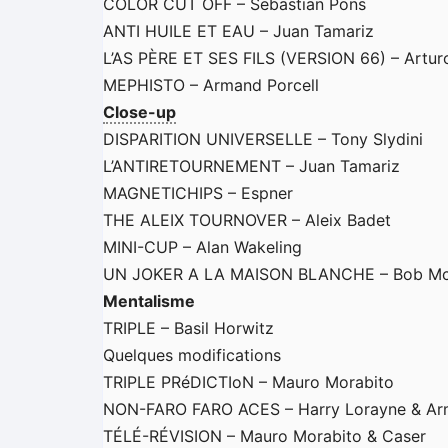
COLOR CUT OFF – Sebastian Pons
ANTI HUILE ET EAU – Juan Tamariz
L’AS PÈRE ET SES FILS (VERSION 66) – Artur
MEPHISTO – Armand Porcell
Close-up
DISPARITION UNIVERSELLE – Tony Slydini
L’ANTIRETOURNEMENT – Juan Tamariz
MAGNETICHIPS – Espner
THE ALEIX TOURNOVER – Aleix Badet
MINI-CUP – Alan Wakeling
UN JOKER A LA MAISON BLANCHE – Bob Mc A
Mentalisme
TRIPLE – Basil Horwitz
Quelques modifications
TRIPLE PRéDICTIoN – Mauro Morabito
NON-FARO FARO ACES – Harry Lorayne & Arm
TÉLÉ-RÉVISION – Mauro Morabito & Caser