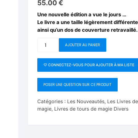
55.00
€
Fleurs C.Up
Cordes
Livres de tours de Pièces
Les Produi
Une nouvelle édition a vue le jours …
Foulards C.Up
Feu
Le livre a une taille légèrement différente
Livres sur la Magie
Neige, ruba
ainsi qu’un dos de couverture retravaillé.
impromptue
Liquides C.Up
Foulards
Les Recha
quantité
Livres en Anglais
AJOUTER AU PANIER
Magie Numérique
Grandes illusions
de
Apotecari
Mentalisme close up
La Magie pour les Enfa
Magic
♡ CONNECTEZ-VOUS POUR AJOUTER À MA LISTE
Magazine
Pièces-Billets
Liquides
Vol
POSER UNE QUESTION SUR CE PRODUIT
7&8
Mentalisme salon et s
Catégories :
Les Nouveautés
,
Les Livres d
Pièces-Billets
magie
,
Livres de tours de magie Divers