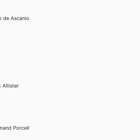
o de Ascanio
llister
and Porcell