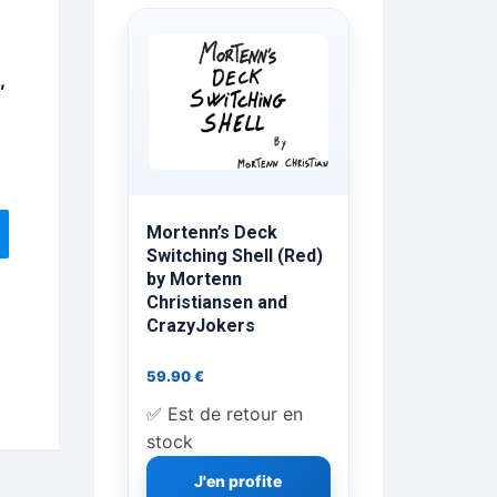
ts Flash Feu
,
ns, FP, Foulards …
rges
nts
Mortenn’s Deck
Switching Shell (Red)
by Mortenn
Christiansen and
cène
CrazyJokers
e
59.90
€
✅ Est de retour en
stock
J'en profite