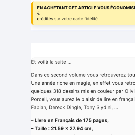
EN ACHETANT CET ARTICLE VOUS ÉCONOMISE
€
crédités sur votre carte fidélité
Et voilà la suite …
Dans ce second volume vous retrouverez tout
Une année riche en magie, en effet vous retro
quelques 318 dessins mis en couleur par Oliv
Porcell, vous aurez le plaisir de lire en fran
Fabian, Dereck Dingle, Tony Slydini, …
– Livre en Français de 175 pages,
– Taille : 21.59 x 27.94 cm,