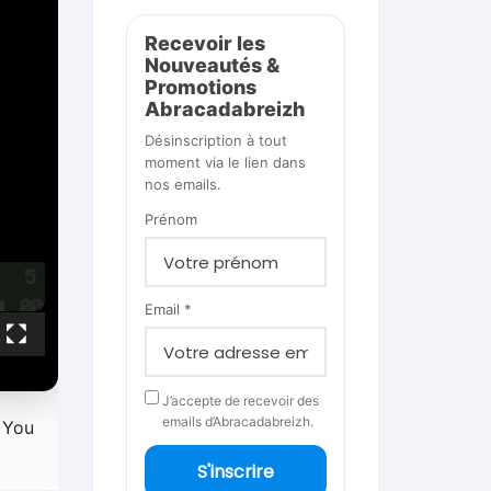
Recevoir les
Nouveautés &
Promotions
Abracadabreizh
Désinscription à tout
moment via le lien dans
nos emails.
Prénom
Email *
J’accepte de recevoir des
emails d’Abracadabreizh.
. You
S'inscrire