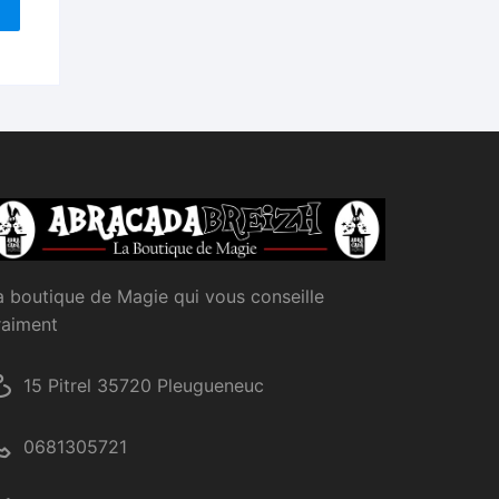
a boutique de Magie qui vous conseille
raiment
15 Pitrel 35720 Pleugueneuc
0681305721