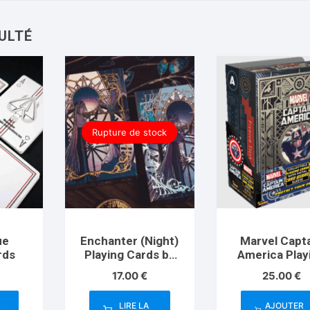
Rupture de stock
ue
Enchanter (Night)
Marvel Capt
rds
Playing Cards by
America Play
King Star
Cards (Plus 
17.00
€
25.00
€
Guard)
R
LIRE LA
AJOUTER