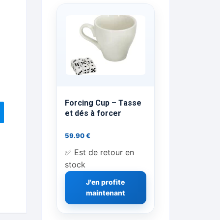
ts Flash Feu
ns, FP, Foulards …
rges
nts
Forcing Cup – Tasse
et dés à forcer
59.90
€
cène
✅ Est de retour en
stock
J'en profite
maintenant