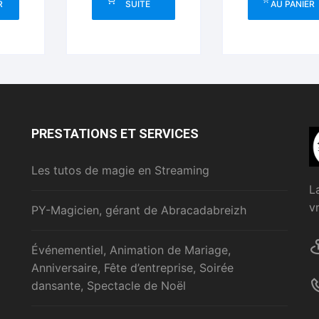
R
SUITE
AU PANIER
PRESTATIONS ET SERVICES
Les tutos de magie en Streaming
L
v
PY-Magicien, gérant de Abracadabreizh
Événementiel, Animation de Mariage,
Anniversaire, Fête d’entreprise, Soirée
dansante, Spectacle de Noël