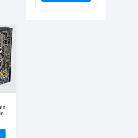
ain
ing
Card