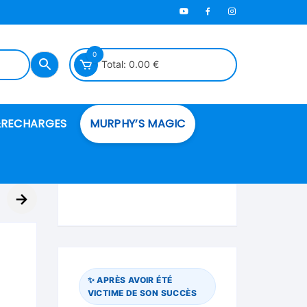
0
Total:
0.00
€
RECHARGES
MURPHY’S MAGIC
es en mousse
→
ués
 spéciales
✨ APRÈS AVOIR ÉTÉ
VICTIME DE SON SUCCÈS
ire et cordes