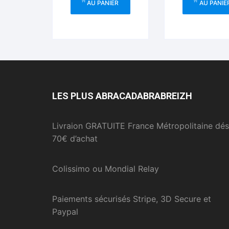
AU PANIER
AU PANIE
LES PLUS ABRACADABRABREIZH
Livraion GRATUITE France Métropolitaine dés
70€ d’achat
Colissimo ou Mondial Relay
Paiements sécurisés Stripe, 3D Secure et
Paypal