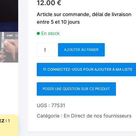
12.00
€
Fleurs C.Up
Cordes
Livres de tours de Pièces
Les Produi
Article sur commande, délai de livraison
Foulards C.Up
Feu
entre 5 et 10 jours
Livres sur la Magie
Neige, ruba
impromptue
Liquides C.Up
Foulards
En stock
Les Recha
Livres en Anglais
Magie Numérique
Grandes illusions
quantité
AJOUTER AU PANIER
de
Mentalisme close up
La Magie pour les Enfa
Alien
Painting
♡ CONNECTEZ-VOUS POUR AJOUTER À MA LISTE
Pièces-Billets
Liquides
Refill
by
Mentalisme salon et s
POSER UNE QUESTION SUR CE PRODUIT
Alien
Magic
Pièces-Billets
UGS :
77531
Catégorie :
En Direct de nos fournisseurs
Z :
1