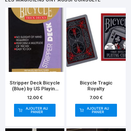
Stripper Deck Bicycle
Bicycle Tragic
(Blue) by US Playing
Royalty
Card
12.00
€
7.00
€
AJOUTER AU
AJOUTER AU
PANIER
PANIER