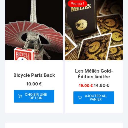
Promo !
Les Méliès Gold-
Bicycle Paris Back
Édition limitée
10.00
€
Le
Le
14.90
€
19.00
€
prix
prix
CHOISIR UNE
initial
actuel
AJOUTER AU
OPTION
PANIER
était :
est :
Ce
19.00 €.
14.90 €.
produit
a
plusieurs