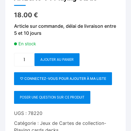
18.00
€
Article sur commande, délai de livraison entre
5 et 10 jours
En stock
quantité
AJOUTER AU PANIER
de
AHEGAO
V4
♡ CONNECTEZ-VOUS POUR AJOUTER À MA LISTE
Playing
Cards
POSER UNE QUESTION SUR CE PRODUIT
UGS :
78220
Catégorie :
Jeux de Cartes de collection-
Playing cards decks