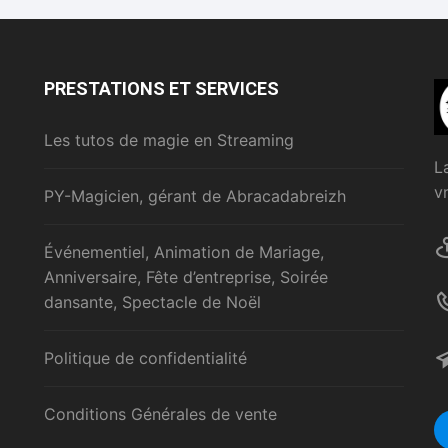
variations.
Les
options
peuvent
PRESTATIONS ET SERVICES
être
choisies
Les tutos de magie en Streaming
sur
L
la
v
PY-Magicien, gérant de Abracadabreizh
page
du
produit
Événementiel, Animation de Mariage,
Anniversaire, Fête d’entreprise, Soirée
dansante, Spectacle de Noël
Politique de confidentialité
Conditions Générales de vente