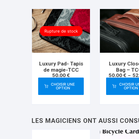
Rupture de stock
Luxury Pad- Tapis
Luxury Clos
de magie-TCC
Bag – T
50.00
€
50.00
€
–
52
CHOISIR UNE
CHOISIR U
OPTION
OPTION
Ce
Ce
produit
prod
a
a
plusieurs
plus
variations.
varia
Les
Les
options
opti