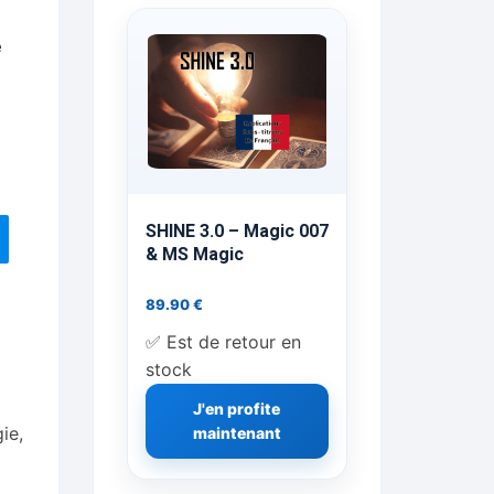
ts Flash Feu
e
ns, FP, Foulards …
rges
nts
SHINE 3.0 – Magic 007
& MS Magic
89.90
€
cène
✅ Est de retour en
stock
J'en profite
gie
,
maintenant