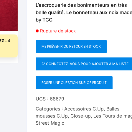
Fleurs C.Up
Cordes
L’escroquerie des bonimenteurs en très
Livres de tours de Pièces
Les Produi
belle qualité. Le bonneteau aux noix mad
Foulards C.Up
Feu
by TCC
Livres sur la Magie
Neige, ruba
impromptue
Liquides C.Up
Foulards
Rupture de stock
Les Recha
Z :
4
Livres en Anglais
Magie Numérique
Grandes illusions
ME PRÉVENIR DU RETOUR EN STOCK
Mentalisme close up
La Magie pour les Enfa
♡ CONNECTEZ-VOUS POUR AJOUTER À MA LISTE
Pièces-Billets
Liquides
POSER UNE QUESTION SUR CE PRODUIT
Mentalisme salon et s
Pièces-Billets
UGS :
68679
Catégories :
Accessoires C.Up
,
Balles
mousses C.Up
,
Close-up
,
Les Tours de ma
Street Magic