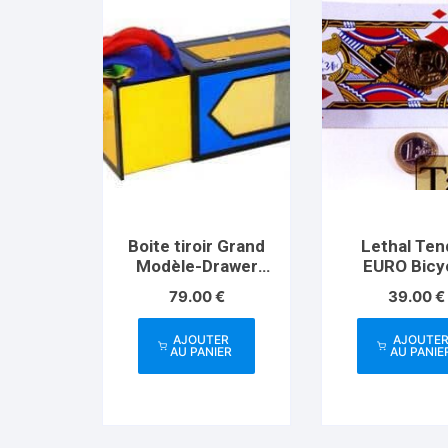
peuvent
peuv
être
être
choisies
choi
sur
sur
la
la
page
pag
du
du
produit
prod
Boite tiroir Grand
Lethal Ten
Modèle-Drawer
EURO Bicy
Box
79.00
€
39.00
€
AJOUTER
AJOUTE
AU PANIER
AU PANIE