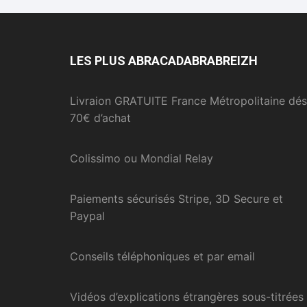
LES PLUS ABRACADABRABREIZH
Livraion GRATUITE France Métropolitaine dés
70€ d’achat
Colissimo ou Mondial Relay
Paiements sécurisés Stripe, 3D Secure et
Paypal
Conseils téléphoniques et par email
Vidéos d’explications étrangères sous-titrées