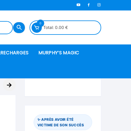
0
Total:
0.00
€
RECHARGES
MURPHY’S MAGIC
es en mousse
→
ués
 spéciales
✨ APRÈS AVOIR ÉTÉ
VICTIME DE SON SUCCÈS
ire et cordes