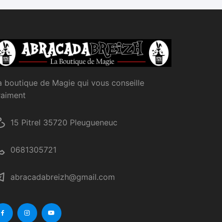
a boutique de Magie qui vous conseille
raiment
15 Pitrel 35720 Pleugueneuc
0681305721
abracadabreizh@gmail.com