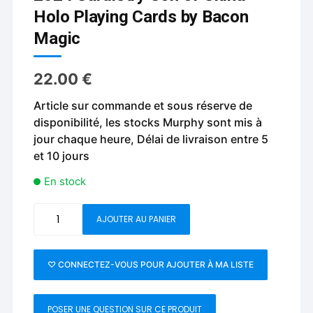
Holo Playing Cards by Bacon
Magic
22.00
€
Article sur commande et sous réserve de
disponibilité, les stocks Murphy sont mis à
jour chaque heure, Délai de livraison entre 5
et 10 jours
En stock
quantité
AJOUTER AU PANIER
de
2024
Cardistry
♡ CONNECTEZ-VOUS POUR AJOUTER À MA LISTE
Con
of
POSER UNE QUESTION SUR CE PRODUIT
China