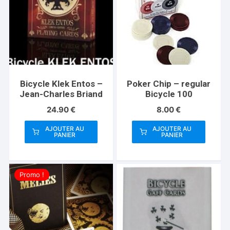
Bicycle Klek Entos –
Poker Chip – regular
Jean-Charles Briand
Bicycle 100
24.90
€
8.00
€
AJOUTER AU
AJOUTER AU
PANIER
PANIER
Promo !