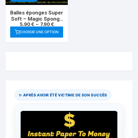
Balles éponges Super
Soft – Magic Sponge
Plage
5.90
€
–
7.90
€
Balls Murphy’s Magic
de
CHOISIR UNE OPTION
prix :
Ce
5.90 €
à
produit
7.90 €
a
plusieurs
variations.
Les
options
peuvent
être
✨ APRÈS AVOIR ÉTÉ VICTIME DE SON SUCCÈS
choisies
sur
la
page
du