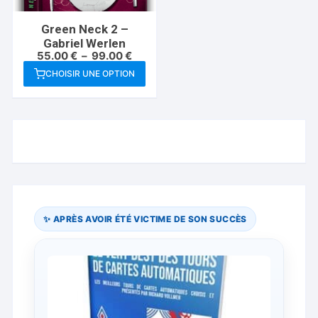
Green Neck 2 –
Gabriel Werlen
Plage
55.00
€
–
99.00
€
de
CHOISIR UNE OPTION
prix :
Ce
55.00 €
à
produit
99.00 €
a
plusieurs
variations.
Les
options
peuvent
être
✨ APRÈS AVOIR ÉTÉ VICTIME DE SON SUCCÈS
choisies
sur
la
page
du